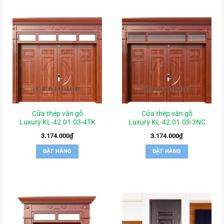
Cửa thép vân gỗ
Cửa thép vân gỗ
Luxury KL-42.01.03-4TK
Luxury KL-42.01.03-3NC
3.174.000
₫
3.174.000
₫
ĐẶT HÀNG
ĐẶT HÀNG