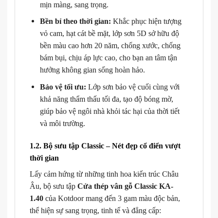
mịn màng, sang trọng.
Bền bỉ theo thời gian:
Khắc phục hiện tượng
vỏ cam, hạt cát bề mặt, lớp sơn 5D sở hữu độ
bền màu cao hơn 20 năm, chống xước, chống
bám bụi, chịu áp lực cao, cho bạn an tâm tận
hưởng không gian sống hoàn hảo.
Bảo vệ tối ưu:
Lớp sơn bảo vệ cuối cùng với
khả năng thẩm thấu tối đa, tạo độ bóng mờ,
giúp bảo vệ ngôi nhà khỏi tác hại của thời tiết
và môi trường.
1.2. Bộ sưu tập Classic – Nét đẹp cổ điển vượt
thời gian
Lấy cảm hứng từ những tinh hoa kiến trúc Châu
Âu, bộ sưu tập
Cửa thép vân gỗ Classic KA-
1.40
của Kotdoor mang đến 3 gam màu độc bản,
thể hiện sự sang trọng, tinh tế và đẳng cấp: