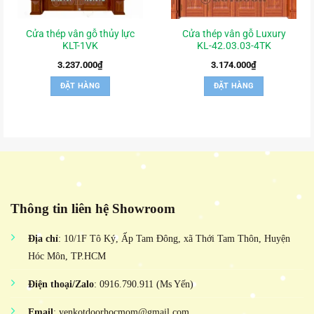
Cửa thép vân gỗ thủy lực
Cửa thép vân gỗ Luxury
KLT-1VK
KL-42.03.03-4TK
3.237.000
₫
3.174.000
₫
ĐẶT HÀNG
ĐẶT HÀNG
Thông tin liên hệ Showroom
Địa chỉ
: 10/1F Tô Ký, Ấp Tam Đông, xã Thới Tam Thôn, Huyện
Hóc Môn, TP.HCM
Điện thoại/Zalo
: 0916.790.911 (Ms Yến)
Email
: yenkotdoorhocmom@gmail.com