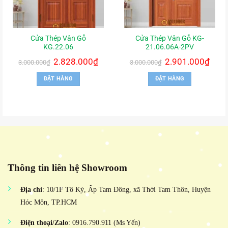
Cửa Thép Vân Gỗ
Cửa Thép Vân Gỗ KG-
KG.22.06
21.06.06A-2PV
Giá
2.828.000
₫
Giá
Giá
2.901.000
₫
Giá
3.000.000
₫
3.000.000
₫
gốc
hiện
gốc
hiện
là:
tại
là:
tại
ĐẶT HÀNG
ĐẶT HÀNG
3.000.000₫.
là:
3.000.000₫.
là:
2.828.000₫.
2.901.
Thông tin liên hệ Showroom
Địa chỉ
: 10/1F Tô Ký, Ấp Tam Đông, xã Thới Tam Thôn, Huyện
Hóc Môn, TP.HCM
Điện thoại/Zalo
: 0916.790.911 (Ms Yến)