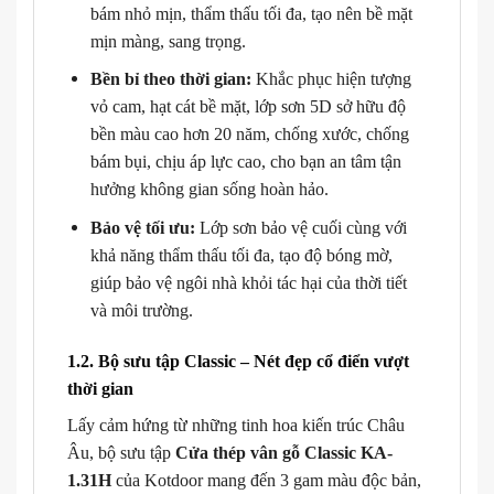
bám nhỏ mịn, thẩm thấu tối đa, tạo nên bề mặt
mịn màng, sang trọng.
Bền bỉ theo thời gian:
Khắc phục hiện tượng
vỏ cam, hạt cát bề mặt, lớp sơn 5D sở hữu độ
bền màu cao hơn 20 năm, chống xước, chống
bám bụi, chịu áp lực cao, cho bạn an tâm tận
hưởng không gian sống hoàn hảo.
Bảo vệ tối ưu:
Lớp sơn bảo vệ cuối cùng với
khả năng thẩm thấu tối đa, tạo độ bóng mờ,
giúp bảo vệ ngôi nhà khỏi tác hại của thời tiết
và môi trường.
1.2. Bộ sưu tập Classic – Nét đẹp cổ điển vượt
thời gian
Lấy cảm hứng từ những tinh hoa kiến trúc Châu
Âu, bộ sưu tập
Cửa thép vân gỗ Classic KA-
1.31H
của Kotdoor mang đến 3 gam màu độc bản,