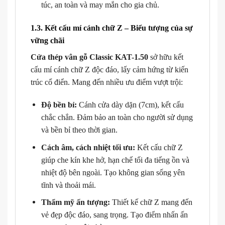
túc, an toàn và may mắn cho gia chủ.
1.3. Kết cấu mí cánh chữ Z – Biểu tượng của sự
vững chãi
Cửa thép vân gỗ Classic KAT-1.50
sở hữu kết
cấu mí cánh chữ Z độc đáo, lấy cảm hứng từ kiến
trúc cổ điển. Mang đến nhiều ưu điểm vượt trội:
Độ bền bỉ:
Cánh cửa dày dặn (7cm), kết cấu
chắc chắn. Đảm bảo an toàn cho người sử dụng
và bền bỉ theo thời gian.
Cách âm, cách nhiệt tối ưu:
Kết cấu chữ Z
giúp che kín khe hở, hạn chế tối đa tiếng ồn và
nhiệt độ bên ngoài. Tạo không gian sống yên
tĩnh và thoải mái.
Thẩm mỹ ấn tượng:
Thiết kế chữ Z mang đến
vẻ đẹp độc đáo, sang trọng. Tạo điểm nhấn ấn