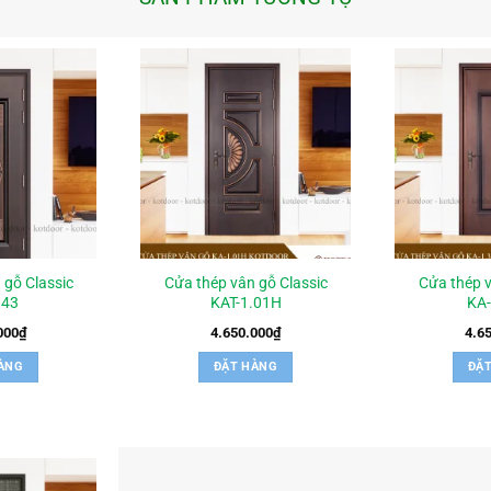
 gỗ Classic
Cửa thép vân gỗ Classic
Cửa thép v
.43
KAT-1.01H
KA
000
₫
4.650.000
₫
4.6
ÀNG
ĐẶT HÀNG
ĐẶ