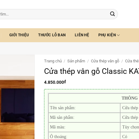
GIỚI THIỆU
THƯỚC LỖ BAN
LIÊN HỆ
PHỤ KIỆN
Trang chủ
/
Sản phẩm
/
Cửa thép vân gỗ
/
Cửa thé
Cửa thép vân gỗ Classic KA
₫
4.850.000
THÔNG 
Tên sản phẩm:
Cửa thép 
Mã sản phẩm:
Cửa thép
Mã màu:
Tùy chọn
Ô thoáng:
Có