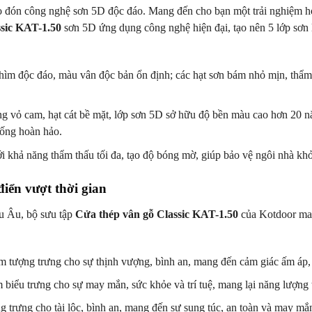
 đón công nghệ sơn 5D độc đáo. Mang đến cho bạn một trải nghiệm hoà
ssic KAT-1.50
sơn 5D ứng dụng công nghệ hiện đại, tạo nên 5 lớp sơn l
ìm độc đáo, màu vân độc bản ổn định; các hạt sơn bám nhỏ mịn, thẩm 
g vỏ cam, hạt cát bề mặt, lớp sơn 5D sở hữu độ bền màu cao hơn 20 n
sống hoàn hảo.
 khả năng thẩm thấu tối đa, tạo độ bóng mờ, giúp bảo vệ ngôi nhà khỏi 
điển vượt thời gian
u Âu, bộ sưu tập
Cửa thép vân gỗ Classic KAT-1.50
của Kotdoor man
tượng trưng cho sự thịnh vượng, bình an, mang đến cảm giác ấm áp, 
iểu trưng cho sự may mắn, sức khỏe và trí tuệ, mang lại năng lượng t
trưng cho tài lộc, bình an, mang đến sự sung túc, an toàn và may mắn