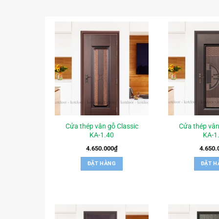
Cửa thép vân gỗ Classic
Cửa thép vân
KA-1.40
KA-1
4.650.000
₫
4.650.
ĐẶT HÀNG
ĐẶT H