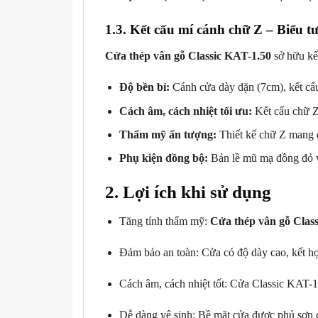
1.3. Kết cấu mí cánh chữ Z – Biểu t
Cửa thép vân gỗ Classic KAT-1.50
sở hữu kết
Độ bền bỉ:
Cánh cửa dày dặn (7cm), kết cấu
Cách âm, cách nhiệt tối ưu:
Kết cấu chữ Z 
Thẩm mỹ ấn tượng:
Thiết kế chữ Z mang đ
Phụ kiện đồng bộ:
Bản lề mũ mạ đồng đỏ v
2. Lợi ích khi sử dụng
Tăng tính thẩm mỹ:
Cửa thép vân gỗ Clas
Đảm bảo an toàn: Cửa có độ dày cao, kết hợ
Cách âm, cách nhiệt tốt: Cửa Classic KAT-1
Dễ dàng vệ sinh: Bề mặt cửa được phủ sơn c