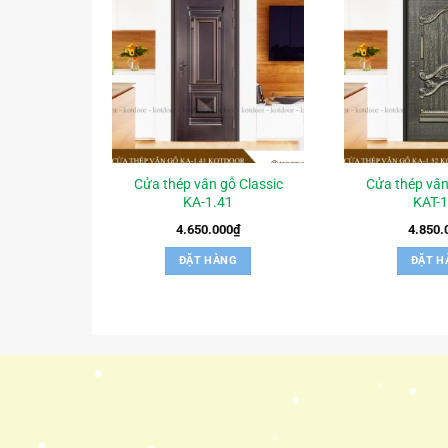
Cửa thép vân gỗ Classic
Cửa thép vân
KA-1.41
KAT-1
4.650.000
₫
4.850.
ĐẶT HÀNG
ĐẶT H