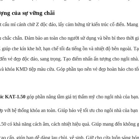
ượng của sự vững chãi
 cấu mí cánh chữ Z độc đáo, lấy cảm hứng từ kiến trúc cổ điển. Mang 
 chắc chắn. Đảm bảo an toàn cho người sử dụng và bền bỉ theo thời gi
giúp che kín khe hở, hạn chế tối đa tiếng ồn và nhiệt độ bên ngoài. Tạ
ến vẻ đẹp độc đáo, sang trọng. Tạo điểm nhấn ấn tượng cho ngôi nhà
à khóa KMD tiệp màu cửa. Góp phần tạo nên vẻ đẹp hoàn hảo cho tổn
sic KAT-1.50
góp phần nâng tầm giá trị thẩm mỹ cho ngôi nhà của bạn.
p với hệ thống khóa an toàn. Giúp bảo vệ tối ưu cho ngôi nhà của bạn
.50 có khả năng cách âm, cách nhiệt hiệu quả. Giúp mang đến không g
ao cấp, giúp bạn dễ dàng lau chùi, vệ sinh. Giữ cho cửa luôn sáng bó