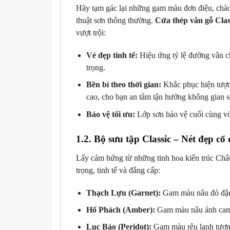
Hãy tạm gác lại những gam màu đơn điệu, chào
thuật sơn thông thường.
Cửa thép vân gỗ Cla
vượt trội:
Vẻ đẹp tinh tế:
Hiệu ứng tỷ lệ đường vân ch
trọng.
Bền bỉ theo thời gian:
Khắc phục hiện tượn
cao, cho bạn an tâm tận hưởng không gian 
Bảo vệ tối ưu:
Lớp sơn bảo vệ cuối cùng với
1.2. Bộ sưu tập Classic – Nét đẹp cổ 
Lấy cảm hứng từ những tinh hoa kiến trúc Châ
trọng, tinh tế và đẳng cấp:
Thạch Lựu (Garnet):
Gam màu nâu đỏ đậm 
Hổ Phách (Amber):
Gam màu nâu ánh cam b
Lục Bảo (Peridot):
Gam màu rêu lạnh tượng 