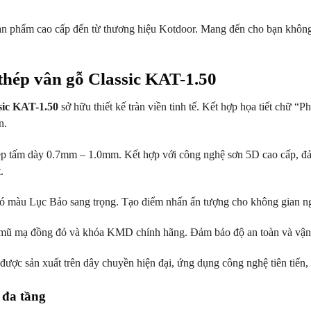
ản phẩm cao cấp đến từ thương hiệu Kotdoor. Mang đến cho bạn không 
 thép vân gỗ Classic KAT-1.50
sic KAT-1.50
sở hữu thiết kế tràn viền tinh tế. Kết hợp họa tiết chữ 
n.
hép tấm dày 0.7mm – 1.0mm. Kết hợp với công nghệ sơn 5D cao cấp, đ
.
ó màu Lục Bảo sang trọng. Tạo điểm nhấn ấn tượng cho không gian ngo
ề mũ mạ đồng đỏ và khóa KMD chính hãng. Đảm bảo độ an toàn và vận
ược sản xuất trên dây chuyền hiện đại, ứng dụng công nghệ tiên tiến, 
 đa tầng