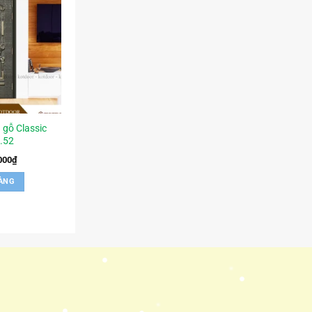
 gỗ Classic
.52
000
₫
ÀNG