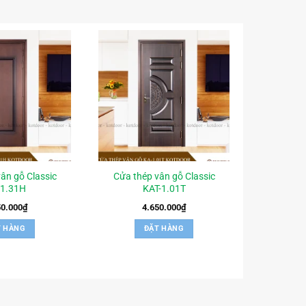
ân gỗ Classic
Cửa thép vân gỗ Classic
-1.31H
KAT-1.01T
50.000
₫
4.650.000
₫
T HÀNG
ĐẶT HÀNG