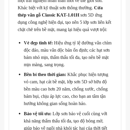
một trải nghiệm hoàn toàn mới về thế giới sơn.
Khác biệt với kỹ thuật sơn thông thường.
Cửa
thép vân gỗ Classic KAT-1.01H
sơn 5D ứng
dụng công nghệ hiện đại, tạo nên 5 lớp sơn liên kết
chặt chẽ trên bề mặt, mang lại hiệu quả vượt trội:
Vẻ đẹp tinh tế:
Hiệu ứng tỷ lệ đường vân chìm
độc đáo, màu vân độc bản ổn định; các hạt sơn
bám nhỏ mịn, thẩm thấu tối đa, tạo nên bề mặt
mịn màng, sang trọng.
Bền bỉ theo thời gian:
Khắc phục hiện tượng
vỏ cam, hạt cát bề mặt, lớp sơn 5D sở hữu độ
bền màu cao hơn 20 năm, chống xước, chống
bám bụi, chịu áp lực cao, cho bạn an tâm tận
hưởng không gian sống hoàn hảo.
Bảo vệ tối ưu:
Lớp sơn bảo vệ cuối cùng với
khả năng thẩm thấu tối đa, tạo độ bóng mờ,
giúp bảo vệ ngôi nhà khỏi tác hại của thời tiết