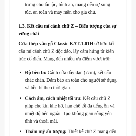
trưng cho tài lộc, bình an, mang đến sự sung
túc, an toàn và may mắn cho gia chủ.
1.3. Kết cấu mí cánh chữ Z – Biểu tượng của sự
vững chãi
Cửa thép vân gỗ Classic KAT-1.01H
sở hữu kết
cấu mí cánh chữ Z độc đáo, lấy cảm hứng từ kiến
trúc cổ điển. Mang đến nhiều ưu điểm vượt trội:
Độ bền bỉ:
Cánh cửa dày dặn (7cm), kết cấu
chắc chắn. Đảm bảo an toàn cho người sử dụng
và bền bỉ theo thời gian.
Cách âm, cách nhiệt tối ưu:
Kết cấu chữ Z
giúp che kín khe hở, hạn chế tối đa tiếng ồn và
nhiệt độ bên ngoài. Tạo không gian sống yên
tĩnh và thoải mái.
Thẩm mỹ ấn tượng:
Thiết kế chữ Z mang đến