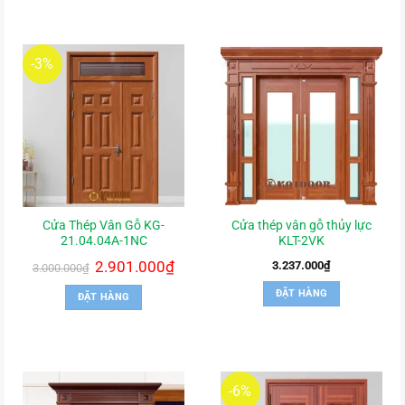
-3%
Cửa Thép Vân Gỗ KG-
Cửa thép vân gỗ thủy lực
21.04.04A-1NC
KLT-2VK
Giá
2.901.000
₫
Giá
3.237.000
₫
3.000.000
₫
gốc
hiện
là:
tại
ĐẶT HÀNG
ĐẶT HÀNG
3.000.000₫.
là:
2.901.000₫.
-6%