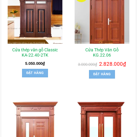
Cửa thép vân gỗ Classic
Cửa Thép Vân Gỗ
KA-22.40-2TK
KG.22.06
Giá
2.828.000
₫
Giá
5.050.000
₫
3.000.000
₫
gốc
hiện
là:
tại
ĐẶT HÀNG
ĐẶT HÀNG
3.000.000₫.
là:
2.828.