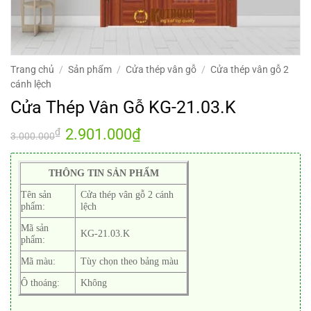
Trang chủ
/
Sản phẩm
/
Cửa thép vân gỗ
/
Cửa thép vân gỗ 2
cánh lệch
Cửa Thép Vân Gỗ KG-21.03.K
Giá
2.901.000
₫
Giá
₫
3.000.000
gốc
hiện
là:
tại
3.000.000₫.
là:
2.901.000₫.
THÔNG TIN SẢN PHẨM
Tên sản
Cửa thép vân gỗ 2 cánh
phẩm:
lệch
Mã sản
KG-21.03.K
phẩm:
Mã màu:
Tùy chọn theo bảng màu
Ô thoáng:
Không