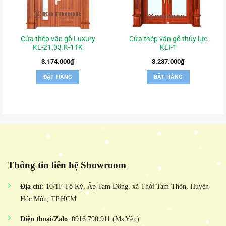
Cửa thép vân gỗ Luxury
Cửa thép vân gỗ thủy lực
KL-21.03.K-1TK
KLT-1
3.174.000
₫
3.237.000
₫
ĐẶT HÀNG
ĐẶT HÀNG
Thông tin liên hệ Showroom
Địa chỉ
: 10/1F Tô Ký, Ấp Tam Đông, xã Thới Tam Thôn, Huyện
Hóc Môn, TP.HCM
Điện thoại/Zalo
: 0916.790.911 (Ms Yến)