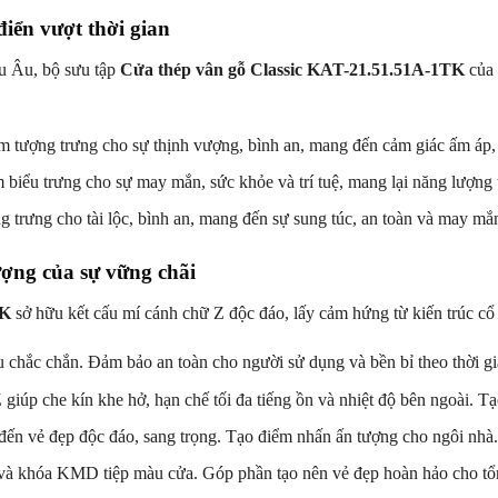
điển vượt thời gian
u Âu, bộ sưu tập
Cửa thép vân gỗ Classic KAT-21.51.51A-1TK
của
tượng trưng cho sự thịnh vượng, bình an, mang đến cảm giác ấm áp, 
iểu trưng cho sự may mắn, sức khỏe và trí tuệ, mang lại năng lượng t
trưng cho tài lộc, bình an, mang đến sự sung túc, an toàn và may mắn
ượng của sự vững chãi
TK
sở hữu kết cấu mí cánh chữ Z độc đáo, lấy cảm hứng từ kiến trúc cổ
 chắc chắn. Đảm bảo an toàn cho người sử dụng và bền bỉ theo thời gi
giúp che kín khe hở, hạn chế tối đa tiếng ồn và nhiệt độ bên ngoài. Tạ
ến vẻ đẹp độc đáo, sang trọng. Tạo điểm nhấn ấn tượng cho ngôi nhà
à khóa KMD tiệp màu cửa. Góp phần tạo nên vẻ đẹp hoàn hảo cho tổn