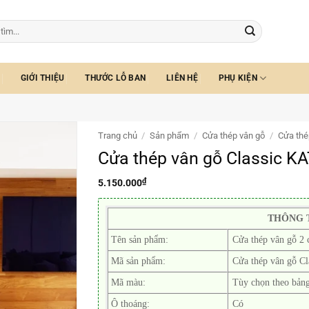
GIỚI THIỆU
THƯỚC LỖ BAN
LIÊN HỆ
PHỤ KIỆN
Trang chủ
/
Sản phẩm
/
Cửa thép vân gỗ
/
Cửa thé
Cửa thép vân gỗ Classic K
₫
5.150.000
THÔNG 
Tên sản phẩm:
Cửa thép vân gỗ 2 
Mã sản phẩm:
Cửa thép vân gỗ C
Mã màu:
Tùy chọn theo bản
Ô thoáng:
Có