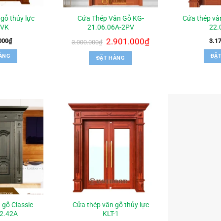
gỗ thủy lực
Cửa Thép Vân Gỗ KG-
Cửa thép vâ
1VK
21.06.06A-2PV
22.
Giá
2.901.000
₫
Giá
000
₫
3.1
3.000.000
₫
gốc
hiện
là:
tại
ÀNG
ĐẶ
ĐẶT HÀNG
3.000.000₫.
là:
2.901.000₫.
 gỗ Classic
Cửa thép vân gỗ thủy lực
2.42A
KLT-1