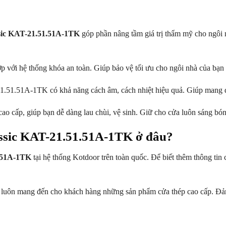
sic KAT-21.51.51A-1TK
góp phần nâng tầm giá trị thẩm mỹ cho ngôi 
p với hệ thống khóa an toàn. Giúp bảo vệ tối ưu cho ngôi nhà của bạn
21.51.51A-1TK có khả năng cách âm, cách nhiệt hiệu quả. Giúp mang đ
ao cấp, giúp bạn dễ dàng lau chùi, vệ sinh. Giữ cho cửa luôn sáng bó
assic KAT-21.51.51A-1TK ở đâu?
1.51A-1TK
tại hệ thống Kotdoor trên toàn quốc. Để biết thêm thông tin c
r luôn mang đến cho khách hàng những sản phẩm cửa thép cao cấp. Đảm