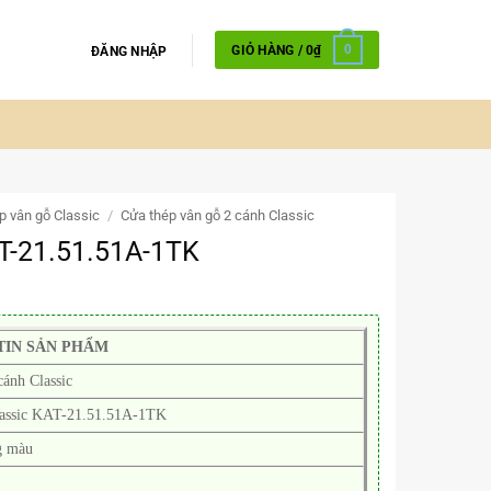
GIỎ HÀNG /
0
₫
0
ĐĂNG NHẬP
p vân gỗ Classic
/
Cửa thép vân gỗ 2 cánh Classic
AT-21.51.51A-1TK
TIN SẢN PHẨM
cánh Classic
lassic KAT-21.51.51A-1TK
g màu