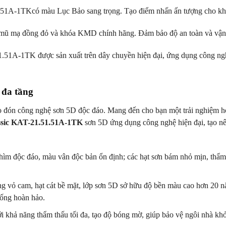
.51A-1TKcó màu Lục Bảo sang trọng. Tạo điểm nhấn ấn tượng cho khôn
ề mũ mạ đồng đỏ và khóa KMD chính hãng. Đảm bảo độ an toàn và vận
.51A-1TK được sản xuất trên dây chuyền hiện đại, ứng dụng công nghệ
 đa tầng
 đón công nghệ sơn 5D độc đáo. Mang đến cho bạn một trải nghiệm hoà
ssic KAT-21.51.51A-1TK
sơn 5D ứng dụng công nghệ hiện đại, tạo nên
ìm độc đáo, màu vân độc bản ổn định; các hạt sơn bám nhỏ mịn, thẩm 
g vỏ cam, hạt cát bề mặt, lớp sơn 5D sở hữu độ bền màu cao hơn 20 n
sống hoàn hảo.
 khả năng thẩm thấu tối đa, tạo độ bóng mờ, giúp bảo vệ ngôi nhà khỏi 