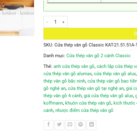
Cửa thép vân gỗ Classic KAT-21.51.51A-1TK số 
Đ
SKU:
Cửa thép vân gỗ Classic KAT-21.51.51A-
Danh mục:
Cửa thép vân gỗ 2 cánh Classic
Thẻ:
anh cửa thép vân gỗ
,
cách lắp cửa thép v
cửa thép vân gỗ alumax
,
cửa thép vân gỗ alux
thép vân gỗ bắc ninh
,
cửa thép vân gỗ bao tiề
gỗ nghệ an
,
cửa thép vân gỗ tại nghệ an
,
giá c
thép vân gỗ 4 cánh
,
giá cửa thép vân gỗ alux
,
koffmann
,
khuôn cửa thép vân gỗ
,
kích thước 
cánh
,
nhược điểm cửa thép vân gỗ