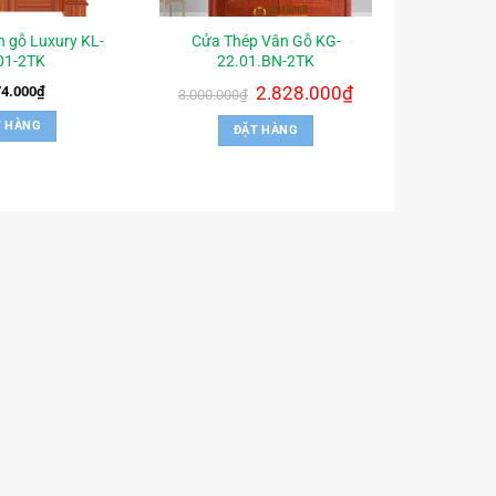
n gỗ Luxury KL-
Cửa Thép Vân Gỗ KG-
01-2TK
22.01.BN-2TK
Giá
2.828.000
₫
Giá
74.000
₫
3.000.000
₫
gốc
hiện
là:
tại
T HÀNG
ĐẶT HÀNG
3.000.000₫.
là:
2.828.000₫.