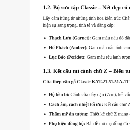
1.2. Bộ sưu tập Classic – Nét đẹp cổ 
Lấy cảm hứng từ những tinh hoa kiến trúc Châ
hiện sự sang trọng, tinh tế và đẳng cấp:
Thạch Lựu (Garnet):
Gam màu nâu đỏ đậm 
Hổ Phách (Amber):
Gam màu nâu ánh cam b
Lục Bảo (Peridot):
Gam màu rêu lạnh tượng 
1.3. Kết cấu mí cánh chữ Z – Biểu t
Cửa thép vân gỗ Classic KAT-21.51.51A-1
Độ bền bỉ:
Cánh cửa dày dặn (7cm), kết cấu
Cách âm, cách nhiệt tối ưu:
Kết cấu chữ Z 
Thẩm mỹ ấn tượng:
Thiết kế chữ Z mang đ
Phụ kiện đồng bộ:
Bản lề mũ mạ đồng đỏ v