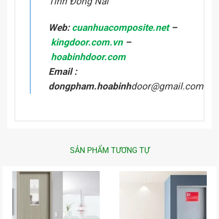
Tỉnh Đồng Nai
Web:
cuanhuacomposite.net
–
kingdoor.com.vn
–
hoabinhdoor.com
Email :
dongpham.hoabinh
door@gmail.com
SẢN PHẨM TƯƠNG TỰ