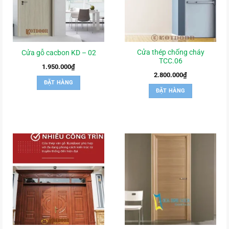
Cửa thép chống cháy
Cửa gỗ cacbon KD – 02
TCC.06
1.950.000
₫
2.800.000
₫
ĐẶT HÀNG
ĐẶT HÀNG