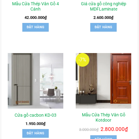
Mẫu Cửa Thép Vân Gỗ 4
Giá cửa gỗ công nghiệp
Cánh
MDFLaminate
42.000.000
₫
2.600.000
₫
ĐẶT HÀNG
ĐẶT HÀNG
-7%
Mẫu Cửa Thép Vân Gỗ
Cửa gỗ cacbon KD-03
Kotdoor
1.950.000
₫
Giá
2.800.000
₫
Giá
3.000.000
₫
gốc
hiện
ĐẶT HÀNG
là:
tại