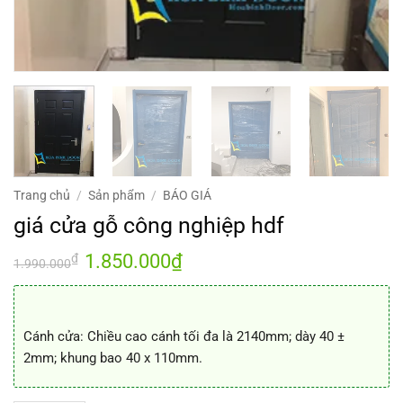
Trang chủ
/
Sản phẩm
/
BÁO GIÁ
giá cửa gỗ công nghiệp hdf
Giá
1.850.000
₫
Giá
₫
1.990.000
gốc
hiện
là:
tại
1.990.000₫.
là:
1.850.000₫.
Cánh cửa: Chiều cao cánh tối đa là 2140mm; dày 40 ±
2mm; khung bao 40 x 110mm.