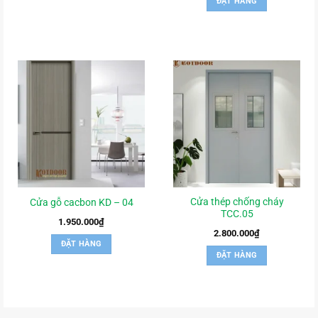
ĐẶT HÀNG
3.000.000₫.
là:
2.800.
Cửa thép chống cháy
Cửa gỗ cacbon KD – 04
TCC.05
1.950.000
₫
2.800.000
₫
ĐẶT HÀNG
ĐẶT HÀNG