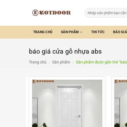
Bỏ
qua
Tìm
kiếm:
nội
dung
TRANG CHỦ
SẢN PHẨM
TIN TỨC
BÁO GIÁ
báo giá cửa gỗ nhựa abs
Trang chủ
/
Sản phẩm
/
Sản phẩm được gắn thẻ “báo 