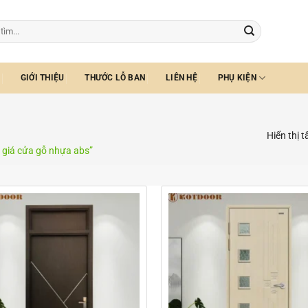
GIỚI THIỆU
THƯỚC LỖ BAN
LIÊN HỆ
PHỤ KIỆN
Hiển thị t
giá cửa gỗ nhựa abs”