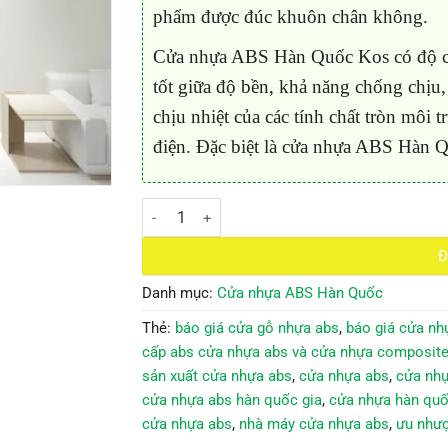
phẩm được đúc khuôn chân không.
Cửa nhựa ABS Hàn Quốc Kos có độ cứ
tốt giữa độ bền, khả năng chống chịu,
chịu nhiệt của các tính chất tròn môi t
điện. Đặc biệt là cửa nhựa ABS Hàn Q
Cửa Nhựa ABS Hàn Quốc KOS KD.03 số lượng
Đ
Danh mục:
Cửa nhựa ABS Hàn Quốc
Thẻ:
báo giá cửa gỗ nhựa abs
,
báo giá cửa nh
cấp abs cửa nhựa abs và cửa nhựa composit
sản xuất cửa nhựa abs
,
cửa nhựa abs
,
cửa nhự
cửa nhựa abs hàn quốc gia
,
cửa nhựa hàn quố
cửa nhựa abs
,
nhà máy cửa nhựa abs
,
ưu nhượ