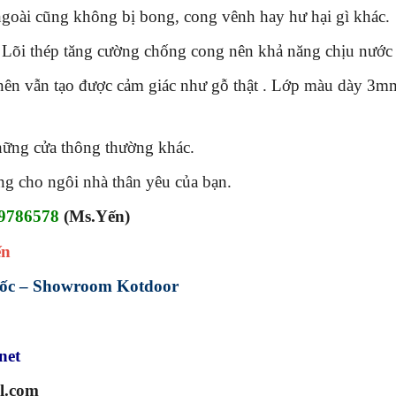
goài cũng không bị bong, cong vênh hay hư hại gì khác.
 Lõi thép tăng cường chống cong nên khả năng chịu nước 
 nên vẫn tạo được cảm giác như gỗ thật . Lớp màu dày 3mm
hững cửa thông thường khác.
ọng cho ngôi nhà thân yêu của bạn.
9786578
(Ms.Yến)
ến
ốc – Showroom Kotdoor
net
l.com