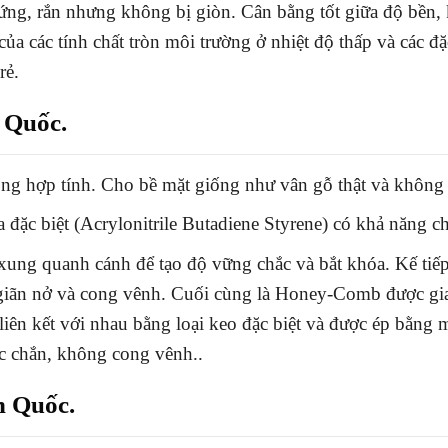
, rắn nhưng không bị giòn. Cân bằng tốt giữa độ bền, k
ủa các tính chất tròn môi trường ở nhiệt độ thấp và các đặ
rẻ.
 Quốc.
ng hợp tính. Cho bề mặt giống như vân gỗ thật và không
 đặc biệt (Acrylonitrile Butadiene Styrene) có khả năng c
ung quanh cánh để tạo độ vững chắc và bắt khóa. Kế tiế
 giãn nở và cong vênh. Cuối cùng là Honey-Comb được gia
liên kết với nhau bằng loại keo đặc biệt và được ép bằng m
c chắn, không cong vênh..
 Quốc.