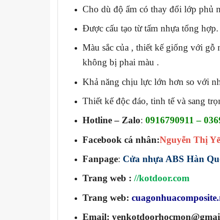
Cho dù độ ẩm có thay đổi lớp phủ n
Được cấu tạo từ tấm nhựa tổng hợp.
Màu sắc của , thiết kế giống với gỗ
không bị phai màu .
Khả năng chịu lực lớn hơn so với n
Thiết kế độc đáo, tinh tế và sang tr
Hotline – Zalo
:
0916790911 – 036
Facebook cá nhân:
Nguyễn Thị Y
Fanpage
:
Cửa nhựa ABS Hàn Qu
Trang web
:
//kotdoor.com
Trang web:
cuagonhuacomposite.
Email: yenkotdoorhocmon@gmai