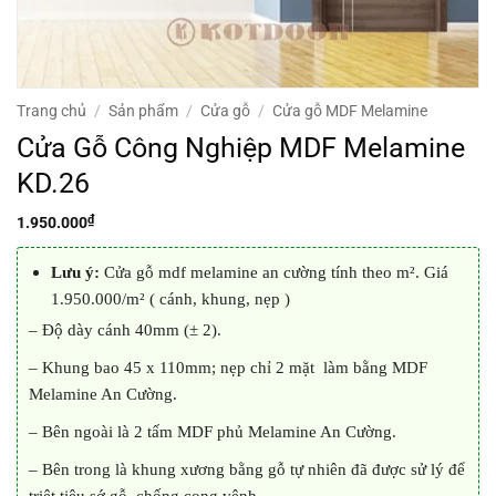
Trang chủ
/
Sản phẩm
/
Cửa gỗ
/
Cửa gỗ MDF Melamine
Cửa Gỗ Công Nghiệp MDF Melamine
KD.26
₫
1.950.000
Lưu ý:
Cửa gỗ mdf melamine an cường tính theo m². Giá
1.950.000/m² ( cánh, khung, nẹp )
– Độ dày cánh 40mm (± 2).
– Khung bao 45 x 110mm; nẹp chỉ 2 mặt làm bằng MDF
Melamine An Cường.
– Bên ngoài là 2 tấm MDF phủ Melamine An Cường.
– Bên trong là khung xương bằng gỗ tự nhiên đã được sử lý để