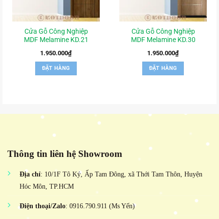
Cửa Gỗ Công Nghiệp
Cửa Gỗ Công Nghiệp
MDF Melamine KD.21
MDF Melamine KD.30
1.950.000
₫
1.950.000
₫
ĐẶT HÀNG
ĐẶT HÀNG
Thông tin liên hệ Showroom
Địa chỉ
: 10/1F Tô Ký, Ấp Tam Đông, xã Thới Tam Thôn, Huyện
Hóc Môn, TP.HCM
Điện thoại/Zalo
: 0916.790.911 (Ms Yến)