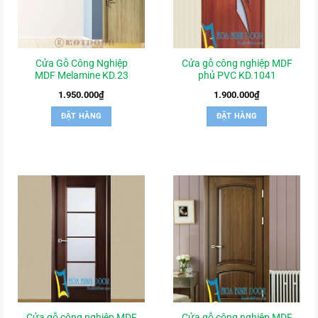
Cửa Gỗ Công Nghiệp
Cửa gỗ công nghiệp MDF
MDF Melamine KD.23
phủ PVC KD.1041
1.950.000
₫
1.900.000
₫
ĐẶT HÀNG
ĐẶT HÀNG
Cửa gỗ công nghiệp MDF
Cửa gỗ công nghiệp MDF