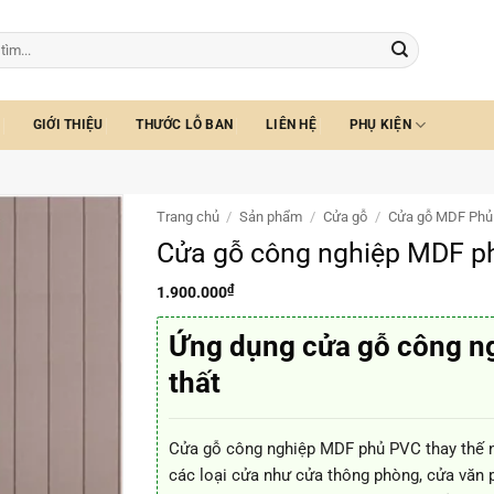
GIỚI THIỆU
THƯỚC LỖ BAN
LIÊN HỆ
PHỤ KIỆN
Trang chủ
/
Sản phẩm
/
Cửa gỗ
/
Cửa gỗ MDF Phủ
Cửa gỗ công nghiệp MDF p
₫
1.900.000
Ứng dụng cửa gỗ công n
thất
Cửa gỗ công nghiệp MDF phủ PVC thay thế n
các loại cửa như cửa thông phòng, cửa văn 