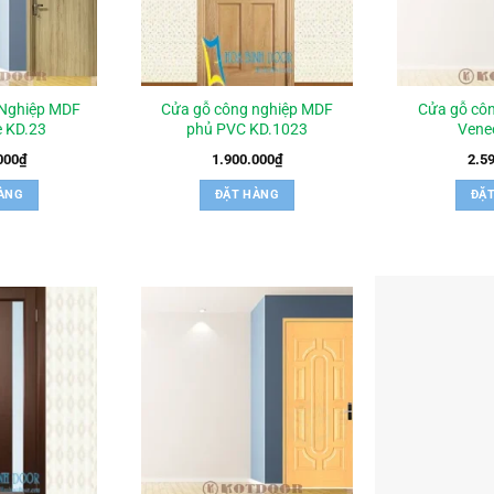
Nghiệp MDF
Cửa gỗ công nghiệp MDF
Cửa gỗ cô
 KD.23
phủ PVC KD.1023
Vene
000
₫
1.900.000
₫
2.5
ÀNG
ĐẶT HÀNG
ĐẶ