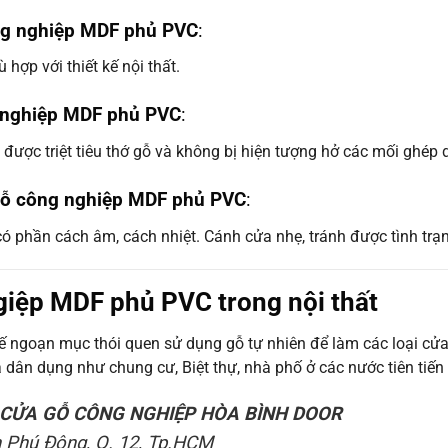
ng nghiệp MDF phủ PVC
:
hợp với thiết kế nội thất.
g nghiệp MDF phủ PVC
:
được triệt tiêu thớ gỗ và không bị hiện tượng hở các mối ghép dư
 gỗ công nghiệp MDF phủ PVC
:
 phần cách âm, cách nhiệt. Cánh cửa nhẹ, tránh được tình trạng
iệp MDF phủ PVC trong nội thất
 ngoạn mục thói quen sử dụng gỗ tự nhiên để làm các loại cử
à dân dụng như chung cư, Biệt thự, nhà phố ở các nước tiên ti
CỬA GỖ CÔNG NGHIỆP HÒA BÌNH DOOR
n Phú Đông, Q. 12, Tp.HCM