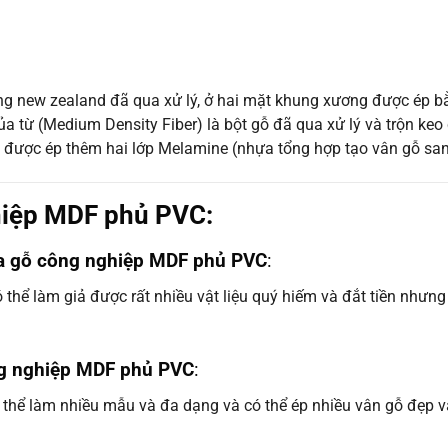
g new zealand đã qua xử lý, ở hai mặt khung xương được ép b
 của từ (Medium Density Fiber) là bột gỗ đã qua xử lý và trộn ke
 được ép thêm hai lớp Melamine (nhựa tổng hợp tạo vân gỗ sang
hiệp MDF phủ PVC:
ửa gỗ công nghiệp MDF phủ PVC
:
hể làm giả được rất nhiều vật liệu quý hiếm và đắt tiền nhưng g
ng nghiệp MDF phủ PVC
:
 thể làm nhiều mẫu và đa dạng và có thể ép nhiều vân gỗ đẹp và