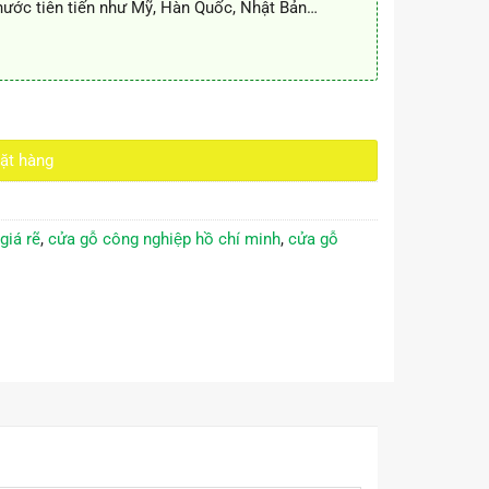
 nước tiên tiến như Mỹ, Hàn Quốc, Nhật Bản…
ượng
ặt hàng
iá rẽ
,
cửa gỗ công nghiệp hồ chí minh
,
cửa gỗ