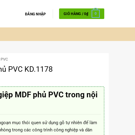
GIỎ HÀNG /
0
₫
0
ĐĂNG NHẬP
 PVC
hủ PVC KD.1178
giệp MDF phủ PVC trong nội
goạn mục thói quen sử dụng gỗ tự nhiên để làm
phòng trong các công trình công nghiệp và dân