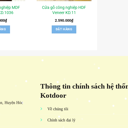
nghiệp MDF
Cửa gỗ công nghiệp HDF
KD.1036
Veneer KD.11
000
₫
2.590.000
₫
ÀNG
ĐẶT HÀNG
Thông tin chính sách hệ thố
Kotdoor
ôn, Huyện Hóc
Về chúng tôi
Chính sách đại lý