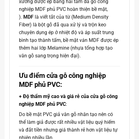
xương được ép bằng hai tấm da gỗ công
nghiệp MDF phủ PVC hoàn thiện bề mặt,
).
MDF
là viết tắt của từ (Medium Density
Fiber) là bột gỗ đã qua xử lý và trộn keo
chuyên dụng ép ở nhiệt độ và áp suất trung
bình tạo thành tấm, bề mặt ván MDF được ép
thêm hai lớp Melamine (nhựa tổng hợp tạo
vân gỗ sang trọng hiện đại).
Ưu điểm cửa gỗ công nghiệp
MDF phủ PVC:
+ Độ thẩm mỹ cao và giá rẻ của cửa gỗ công
nghiệp MDF phủ PVC
:
Do bề mặt PVC giả vân gỗ nhân tạo nên có
thể làm giả được rất nhiều vật liệu quý hiếm
và đắt tiền nhưng giá thành rẻ hơn vật liệu tự
nhiên nhiều lần.