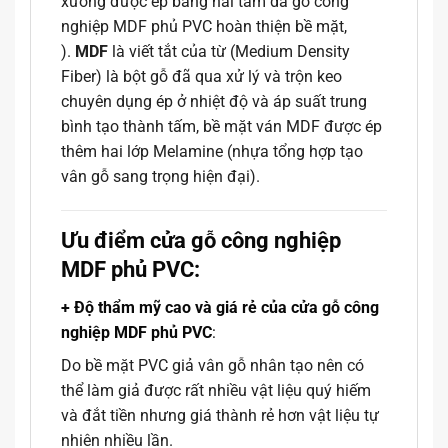
xương được ép bằng hai tấm da gỗ công
nghiệp MDF phủ PVC hoàn thiện bề mặt,
).
MDF
là viết tắt của từ (Medium Density
Fiber) là bột gỗ đã qua xử lý và trộn keo
chuyên dụng ép ở nhiệt độ và áp suất trung
bình tạo thành tấm, bề mặt ván MDF được ép
thêm hai lớp Melamine (nhựa tổng hợp tạo
vân gỗ sang trọng hiện đại).
Ưu điểm cửa gỗ công nghiệp
MDF phủ PVC:
+ Độ thẩm mỹ cao và giá rẻ của cửa gỗ công
nghiệp MDF phủ PVC
:
Do bề mặt PVC giả vân gỗ nhân tạo nên có
thể làm giả được rất nhiều vật liệu quý hiếm
và đắt tiền nhưng giá thành rẻ hơn vật liệu tự
nhiên nhiều lần.