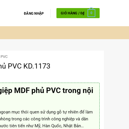
GIỎ HÀNG /
0
₫
0
ĐĂNG NHẬP
 PVC
hủ PVC KD.1173
giệp MDF phủ PVC trong nội
goạn mục thói quen sử dụng gỗ tự nhiên để làm
phòng trong các công trình công nghiệp và dân
 nước tiên tiến như Mỹ, Hàn Quốc, Nhật Bản…