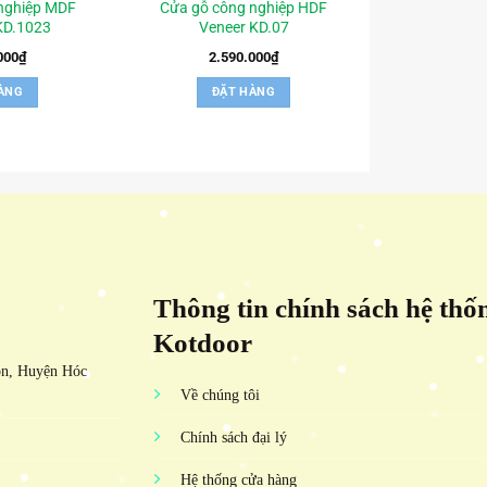
nghiệp MDF
Cửa gỗ công nghiệp HDF
KD.1023
Veneer KD.07
000
₫
2.590.000
₫
ÀNG
ĐẶT HÀNG
Thông tin chính sách hệ thố
Kotdoor
ôn, Huyện Hóc
Về chúng tôi
Chính sách đại lý
Hệ thống cửa hàng