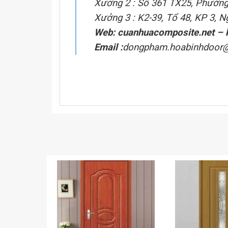
Xưởng 2 : Số 361 TX25, Phường
Xưởng 3 : K2-39, Tổ 48, KP 3, 
Web: cuanhuacomposite.net
–
Email :
dongpham.hoabinhdoor