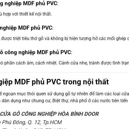
ng nghiệp MDF phủ PVC
:
hợp với thiết kế nội thất.
g nghiệp MDF phủ PVC
:
được triệt tiêu thớ gỗ và không bị hiện tượng hở các mối ghép dư
 gỗ công nghiệp MDF phủ PVC
:
 phần cách âm, cách nhiệt. Cánh cửa nhẹ, tránh được tình trạng
iệp MDF phủ PVC trong nội thất
 ngoạn mục thói quen sử dụng gỗ tự nhiên để làm các loại cử
à dân dụng như chung cư, Biệt thự, nhà phố ở các nước tiên ti
CỬA GỖ CÔNG NGHIỆP HÒA BÌNH DOOR
n Phú Đông, Q. 12, Tp.HCM