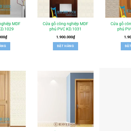
nghiệp MDF
Cửa gỗ công nghiệp MDF
Cửa gỗ cô
KD.1029
phủ PVC KD.1031
phủ PV
000
₫
1.900.000
₫
1.9
ÀNG
ĐẶT HÀNG
ĐẶ