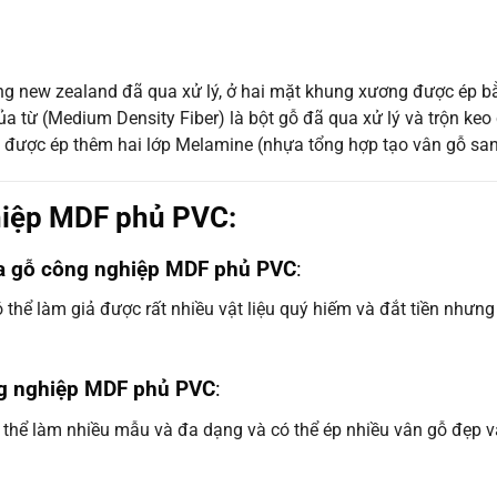
g new zealand đã qua xử lý, ở hai mặt khung xương được ép b
 của từ (Medium Density Fiber) là bột gỗ đã qua xử lý và trộn ke
 được ép thêm hai lớp Melamine (nhựa tổng hợp tạo vân gỗ sang
hiệp MDF phủ PVC:
ửa gỗ công nghiệp MDF phủ PVC
:
hể làm giả được rất nhiều vật liệu quý hiếm và đắt tiền nhưng g
ng nghiệp MDF phủ PVC
:
 thể làm nhiều mẫu và đa dạng và có thể ép nhiều vân gỗ đẹp và