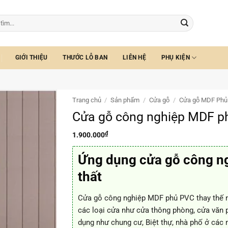
GIỚI THIỆU
THƯỚC LỖ BAN
LIÊN HỆ
PHỤ KIỆN
Trang chủ
/
Sản phẩm
/
Cửa gỗ
/
Cửa gỗ MDF Phủ
Cửa gỗ công nghiệp MDF p
₫
1.900.000
Ứng dụng cửa gỗ công n
thất
Cửa gỗ công nghiệp MDF phủ PVC thay thế n
các loại cửa như cửa thông phòng, cửa văn 
dụng như chung cư, Biệt thự, nhà phố ở các