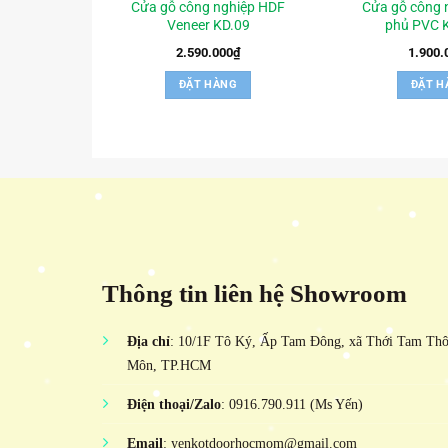
Cửa gỗ công nghiệp HDF
Cửa gỗ công 
Veneer KD.09
phủ PVC 
2.590.000
₫
1.900.
ĐẶT HÀNG
ĐẶT H
Thông tin liên hệ Showroom
Địa chỉ
: 10/1F Tô Ký, Ấp Tam Đông, xã Thới Tam Th
Môn, TP.HCM
Điện thoại/Zalo
: 0916.790.911 (Ms Yến)
Email
: yenkotdoorhocmom@gmail.com