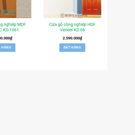
ng nghiệp MDF
Cửa gỗ công nghiệp HDF
C KD.1061
Veneer KD.06
00.000
₫
2.590.000
₫
T HÀNG
ĐẶT HÀNG