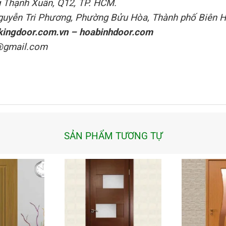
 Thạnh Xuân, Q12, TP. HCM.
Nguyễn Tri Phương, Phường Bửu Hòa, Thành phố Biên H
kingdoor.com.vn
–
hoabinhdoor.com
@gmail.com
SẢN PHẨM TƯƠNG TỰ