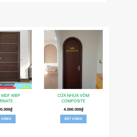
 MDF WBP
CỬA NHỰA VÒM
INATE
COMPOSITE
00.000
₫
4.000.000
₫
T HÀNG
ĐẶT HÀNG