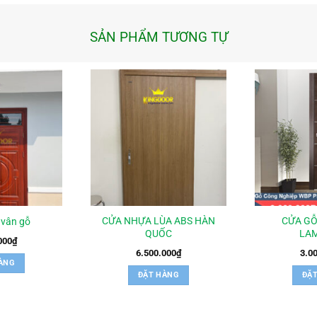
SẢN PHẨM TƯƠNG TỰ
CỬA NHỰA LÙA ABS HÀN
CỬA GỖ
 vân gỗ
QUỐC
LAM
000
₫
6.500.000
₫
3.0
ÀNG
ĐẶT HÀNG
ĐẶ