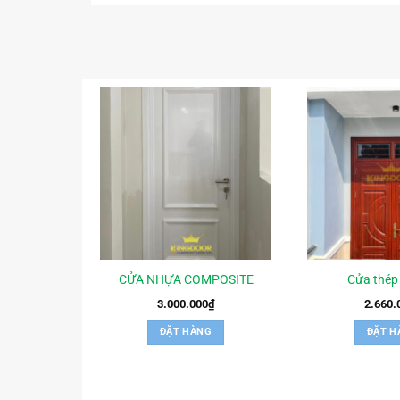
CỬA NHỰA COMPOSITE
Cửa thép
3.000.000
₫
2.660.
ĐẶT HÀNG
ĐẶT H