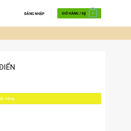
GIỎ HÀNG /
0
₫
0
ĐĂNG NHẬP
ĐIỂN
ặt hàng