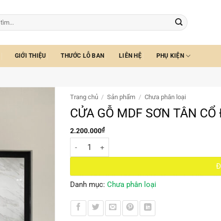
GIỚI THIỆU
THƯỚC LỖ BAN
LIÊN HỆ
PHỤ KIỆN
Trang chủ
/
Sản phẩm
/
Chưa phân loại
CỬA GỖ MDF SƠN TÂN CỔ 
₫
2.200.000
CỬA GỖ MDF SƠN TÂN CỔ ĐIỂN số lượng
Đ
Danh mục:
Chưa phân loại