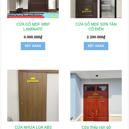
CỬA GỖ MDF WBP
CỬA GỖ MDF SƠN TÂN
LAMINATE
CỔ ĐIỂN
3.000.000
₫
2.200.000
₫
ĐẶT HÀNG
ĐẶT HÀNG
CỬA NHỰA LÙA ABS
Cửa thép vân gỗ