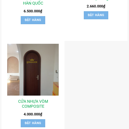
HÀN QUỐC
2.660.000
₫
6.500.000
₫
ĐẶT HÀNG
ĐẶT HÀNG
CỬA NHỰA VÒM
COMPOSITE
4.000.000
₫
ĐẶT HÀNG