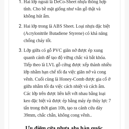
Hai lớp ngoài là DeCo-Sheet nhựa thông hợp
tính. Cho bề mặt giống như vân gỗ thật và
không hút ẩm.
Hai lớp trong là ABS Sheet. Loại nhựa đặc biệt
(Acrylonitrile Butadiene Styrene) có khả năng
chống cháy tốt.
Lớp giữa có gỗ PVC giãn nở được ép xung
quanh cánh để tạo độ vững chắc và bắt khóa.
Tiếp theo là LVL gỗ cứng được xếp thành nhiều
lớp nhằm hạn chế tối đa việc giãn nở và cong
vênh. Cuối cùng là Honey-Comb được gia cố ở
giữa nhằm tối đa việc cách nhiệt và cách âm.
Các lớp trên được liên kết với nhau bằng loại
keo đặc biệt và được ép bằng máy ép thủy lực 7
tấn trong thời gian 10h, tạo ra cánh cửa dày
39mm, chắc chắn, không cong vênh..
Ưu điểm cửa nhựa abs hàn quốc.