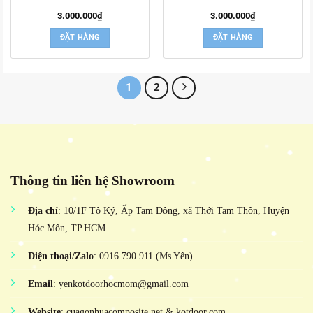
3.000.000
₫
3.000.000
₫
ĐẶT HÀNG
ĐẶT HÀNG
1
2
Thông tin liên hệ Showroom
Địa chỉ
: 10/1F Tô Ký, Ấp Tam Đông, xã Thới Tam Thôn, Huyện
Hóc Môn, TP.HCM
Điện thoại/Zalo
: 0916.790.911 (Ms Yến)
Email
: yenkotdoorhocmom@gmail.com
Website
: cuagonhuacomposite.net & kotdoor.com