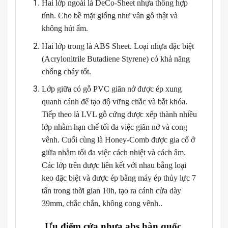
Hai lớp ngoài là DeCo-Sheet nhựa thông hợp
tính. Cho bề mặt giống như vân gỗ thật và
không hút ẩm.
Hai lớp trong là ABS Sheet. Loại nhựa đặc biệt
(Acrylonitrile Butadiene Styrene) có khả năng
chống cháy tốt.
Lớp giữa có gỗ PVC giãn nở được ép xung
quanh cánh để tạo độ vững chắc và bắt khóa.
Tiếp theo là LVL gỗ cứng được xếp thành nhiều
lớp nhằm hạn chế tối đa việc giãn nở và cong
vênh. Cuối cùng là Honey-Comb được gia cố ở
giữa nhằm tối đa việc cách nhiệt và cách âm.
Các lớp trên được liên kết với nhau bằng loại
keo đặc biệt và được ép bằng máy ép thủy lực 7
tấn trong thời gian 10h, tạo ra cánh cửa dày
39mm, chắc chắn, không cong vênh..
Ưu điểm cửa nhựa abs hàn quốc.