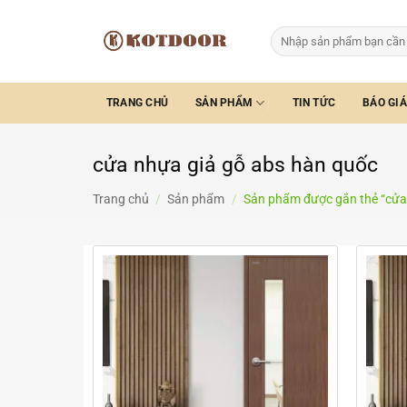
Bỏ
qua
Tìm
kiếm:
nội
dung
TRANG CHỦ
SẢN PHẨM
TIN TỨC
BÁO GIÁ
cửa nhựa giả gỗ abs hàn quốc
Trang chủ
/
Sản phẩm
/
Sản phẩm được gắn thẻ “cửa nh