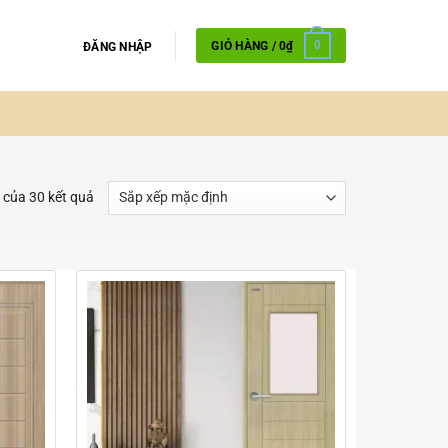
GIỎ HÀNG /
0
₫
0
ĐĂNG NHẬP
 của 30 kết quả