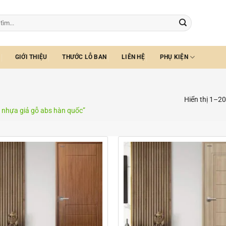
GIỚI THIỆU
THƯỚC LỖ BAN
LIÊN HỆ
PHỤ KIỆN
Hiển thị 1–20
ựa giả gỗ abs hàn quốc”