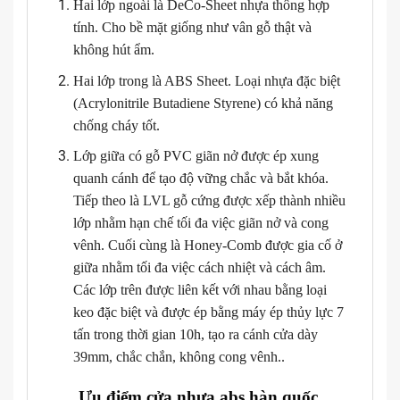
Hai lớp ngoài là DeCo-Sheet nhựa thông hợp
tính. Cho bề mặt giống như vân gỗ thật và
không hút ẩm.
Hai lớp trong là ABS Sheet. Loại nhựa đặc biệt
(Acrylonitrile Butadiene Styrene) có khả năng
chống cháy tốt.
Lớp giữa có gỗ PVC giãn nở được ép xung
quanh cánh để tạo độ vững chắc và bắt khóa.
Tiếp theo là LVL gỗ cứng được xếp thành nhiều
lớp nhằm hạn chế tối đa việc giãn nở và cong
vênh. Cuối cùng là Honey-Comb được gia cố ở
giữa nhằm tối đa việc cách nhiệt và cách âm.
Các lớp trên được liên kết với nhau bằng loại
keo đặc biệt và được ép bằng máy ép thủy lực 7
tấn trong thời gian 10h, tạo ra cánh cửa dày
39mm, chắc chắn, không cong vênh..
Ưu điểm cửa nhựa abs hàn quốc.