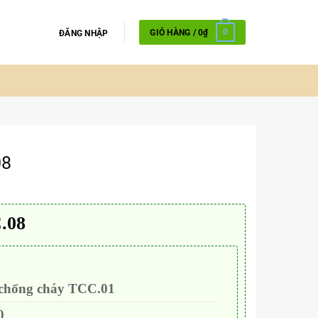
GIỎ HÀNG /
0
₫
0
ĐĂNG NHẬP
08
.08
 chống cháy TCC.01
0