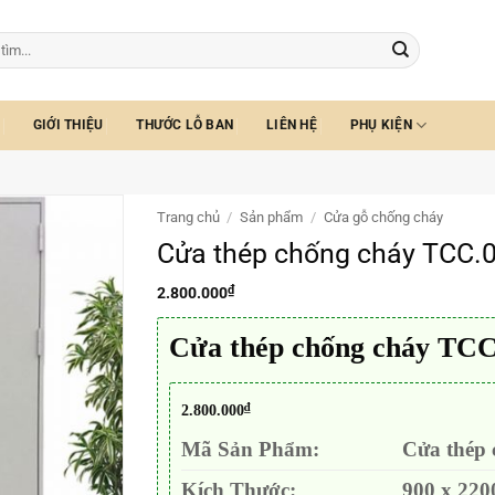
GIỚI THIỆU
THƯỚC LỖ BAN
LIÊN HỆ
PHỤ KIỆN
Trang chủ
/
Sản phẩm
/
Cửa gỗ chống cháy
Cửa thép chống cháy TCC.
₫
2.800.000
Cửa thép chống cháy TCC
₫
2.800.000
Mã Sản Phẩm:
Cửa thép
Kích Thước:
900 x 220