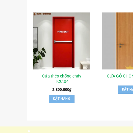
Cửa thép chống cháy
CỬA GỖ CHỐ
TCC.04
2.800.000
₫
ĐẶT H
ĐẶT HÀNG