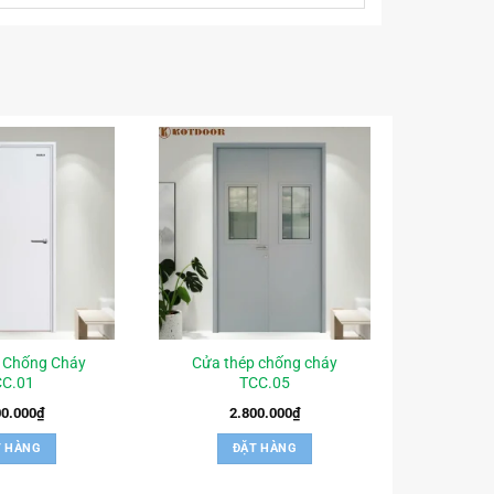
 Chống Cháy
Cửa thép chống cháy
CC.01
TCC.05
00.000
₫
2.800.000
₫
T HÀNG
ĐẶT HÀNG