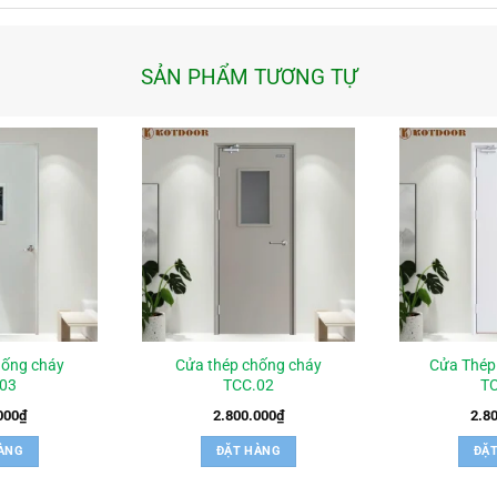
SẢN PHẨM TƯƠNG TỰ
hống cháy
Cửa thép chống cháy
Cửa Thép
03
TCC.02
T
000
₫
2.800.000
₫
2.8
ÀNG
ĐẶT HÀNG
ĐẶ