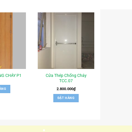
Cửa Thép Chống Cháy
NG CHÁY P1
TCC.07
2.800.000
₫
ÀNG
ĐẶT HÀNG