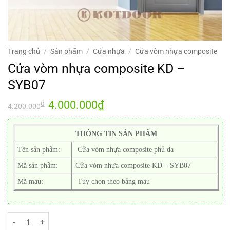
Trang chủ
/
Sản phẩm
/
Cửa nhựa
/
Cửa vòm nhựa composite
Cửa vòm nhựa composite KD –
SYB07
Giá
4.000.000
₫
Giá
₫
4.200.000
gốc
hiện
là:
tại
4.200.000₫.
là:
4.000.000₫.
THÔNG TIN SẢN PHẨM
Tên sản phẩm:
Cửa vòm nhựa composite phủ da
Mã sản phẩm:
Cửa vòm nhựa composite KD – SYB07
Mã màu:
Tùy chọn theo bảng màu
Cửa vòm nhựa composite KD - SYB07 số lượng