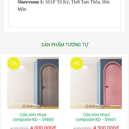
Showroom 1:
10/1F Tô Ký, Thới Tam Thôn, Hóc
Môn
SẢN PHẨM TƯƠNG TỰ
-5%
-4%
Cửa vòm nhựa
Cửa vòm nhựa
composite KD – SYB05
composite KD – SYA01
Giá
4.000.000
₫
Giá
Giá
4.300.000
₫
Giá
4.200.000
₫
4.500.000
₫