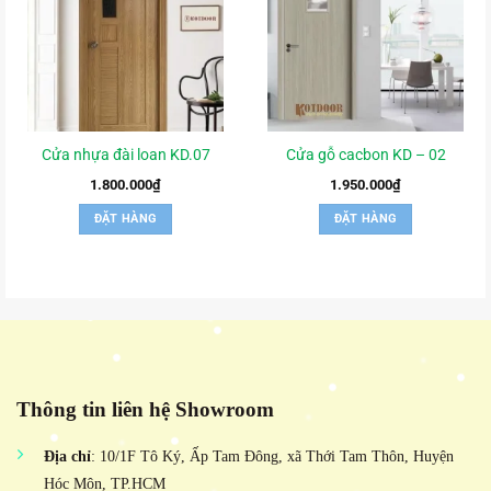
Cửa nhựa đài loan KD.07
Cửa gỗ cacbon KD – 02
1.800.000
₫
1.950.000
₫
ĐẶT HÀNG
ĐẶT HÀNG
Thông tin liên hệ Showroom
Địa chỉ
: 10/1F Tô Ký, Ấp Tam Đông, xã Thới Tam Thôn, Huyện
Hóc Môn, TP.HCM