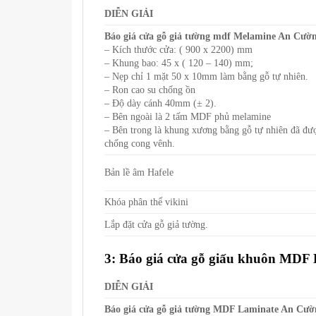
DIỄN GIẢI
Báo giá cửa gỗ giả tường mdf Melamine An Cườ
– Kích thước cửa: ( 900 x 2200) mm
– Khung bao: 45 x ( 120 – 140) mm;
– Nẹp chỉ 1 mặt 50 x 10mm làm bằng gỗ tự nhiên.
– Ron cao su chống ồn
– Độ dày cánh 40mm (± 2).
– Bên ngoài là 2 tấm MDF phủ melamine
– Bên trong là khung xương bằng gỗ tự nhiên đã được sư
chống cong vênh.
Bản lề âm Hafele
Khóa phân thể vikini
Lắp đặt cửa gỗ giả tường.
3: Báo giá cửa gỗ giấu khuôn MDF 
DIỄN GIẢI
Báo giá cửa gỗ giả tường MDF Laminate An Cườ