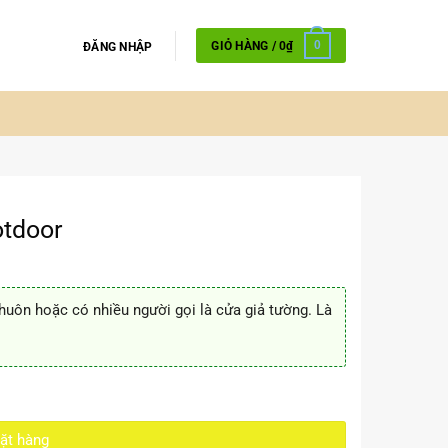
GIỎ HÀNG /
0
₫
0
ĐĂNG NHẬP
otdoor
huôn hoặc có nhiều người gọi là cửa giả tường. Là
ặt hàng