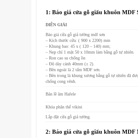
1: Báo giá cửa gỗ giấu khuôn MDF 
DIỄN GIẢI
Báo giá cửa gỗ giả tường mdf sơn
– Kích thước cửa: ( 900 x 2200) mm
– Khung bao: 45 x ( 120 – 140) mm;
– Nẹp chỉ 1 mặt 50 x 10mm làm bằng gỗ tự nhiên.
– Ron cao su chống ồn
– Độ dày cánh 40mm (± 2).
– Bên ngoài là 2 tấm MDF sơn.
– Bên trong là khung xương bằng gỗ tự nhiên đã được sư
chống cong vênh.
Bản lề âm Hafele
Khóa phân thể vikini
Lắp đặt cửa gỗ giả tường.
2: Báo giá cửa gỗ giấu khuôn MDF