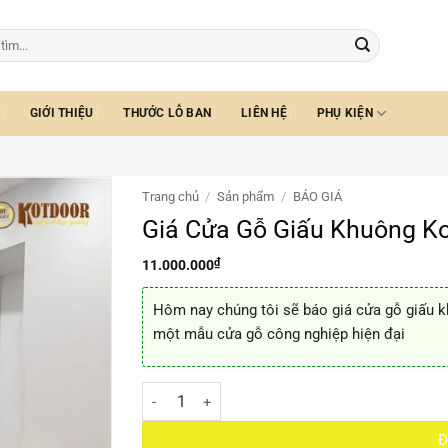
GIỚI THIỆU
THƯỚC LỖ BAN
LIÊN HỆ
PHỤ KIỆN
Trang chủ
/
Sản phẩm
/
BÁO GIÁ
Giá Cửa Gỗ Giấu Khuông K
₫
11.000.000
Hôm nay chúng tôi sẽ báo giá cửa gỗ giấu k
một mẫu cửa gỗ công nghiệp hiện đại
Giá Cửa Gỗ Giấu Khuông Kotdoor số lượng
Đ