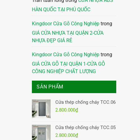
Trần tuấn long
trong
CỬA NHỰA ABS
HÀN QUỐC TẠI PHÚ QUỐC
Kingdoor Cửa Gỗ Công Nghiệp
trong
GIÁ CỬA NHỰA TẠI QUẬN 2-CỬA
NHỰA ĐẸP GIÁ RẺ
Kingdoor Cửa Gỗ Công Nghiệp
trong
GIÁ CỬA GỖ TẠI QUẬN 1-CỬA GỖ
CÔNG NGHIỆP CHẤT LƯỢNG
SẢN PHẨM
Cửa thép chống cháy TCC.06
2.800.000
₫
Cửa thép chống cháy TCC.05
2.800.000
₫