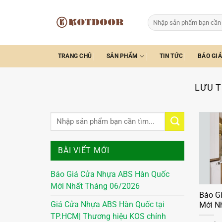
Bỏ
qua
Tìm
kiếm:
nội
dung
TRANG CHỦ
SẢN PHẨM
TIN TỨC
BÁO GIÁ
LƯU T
BÀI VIẾT MỚI
Báo Giá Cửa Nhựa ABS Hàn Quốc
Mới Nhất Tháng 06/2026
Báo G
Giá Cửa Nhựa ABS Hàn Quốc tại
Mới N
TP.HCM| Thương hiệu KOS chính