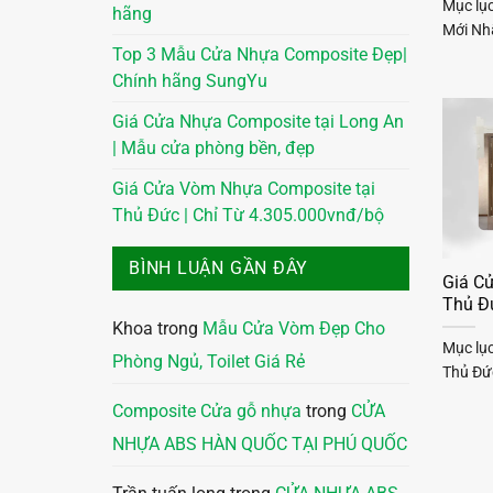
Mục lụ
hãng
Mới Nh
Top 3 Mẫu Cửa Nhựa Composite Đẹp|
Chính hãng SungYu
Giá Cửa Nhựa Composite tại Long An
| Mẫu cửa phòng bền, đẹp
Giá Cửa Vòm Nhựa Composite tại
Thủ Đức | Chỉ Từ 4.305.000vnđ/bộ
BÌNH LUẬN GẦN ĐÂY
Giá C
Thủ Đ
Khoa
trong
Mẫu Cửa Vòm Đẹp Cho
Mục lụ
Phòng Ngủ, Toilet Giá Rẻ
Thủ Đức
Composite Cửa gỗ nhựa
trong
CỬA
NHỰA ABS HÀN QUỐC TẠI PHÚ QUỐC