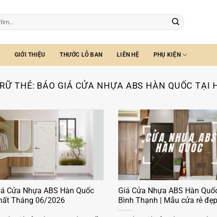
GIỚI THIỆU
THƯỚC LỖ BAN
LIÊN HỆ
PHỤ KIỆN
RỮ THẺ:
BÁO GIÁ CỬA NHỰA ABS HÀN QUỐC TẠI 
iá Cửa Nhựa ABS Hàn Quốc
Giá Cửa Nhựa ABS Hàn Quốc
hất Tháng 06/2026
Bình Thạnh | Mẫu cửa rẻ đẹ