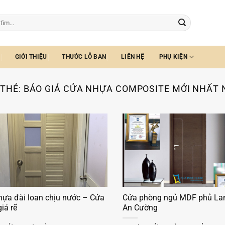
GIỚI THIỆU
THƯỚC LỖ BAN
LIÊN HỆ
PHỤ KIỆN
 THẺ:
BÁO GIÁ CỬA NHỰA COMPOSITE MỚI NHẤT 
hựa đài loan chịu nước – Cửa
Cửa phòng ngủ MDF phủ La
iá rẽ
An Cường