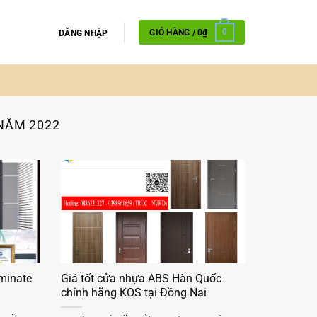
GIỎ HÀNG /
0
₫
0
ĐĂNG NHẬP
NĂM 2022
minate
Giá tốt cửa nhựa ABS Hàn Quốc
chính hãng KOS tại Đồng Nai