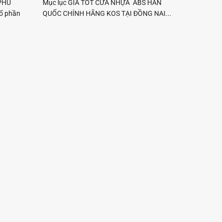
PHỦ
Mục lục GIÁ TỐT CỬA NHỰA ABS HÀN
ổ phần
QUỐC CHÍNH HÃNG KOS TẠI ĐỒNG NAI...