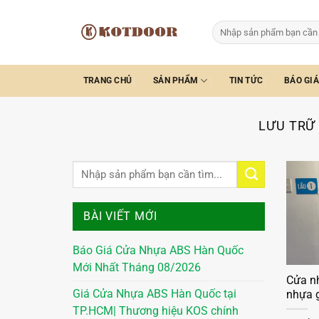
Bỏ
qua
Tìm
kiếm:
nội
dung
TRANG CHỦ
SẢN PHẨM
TIN TỨC
BÁO GIÁ
LƯU TRỮ
BÀI VIẾT MỚI
Báo Giá Cửa Nhựa ABS Hàn Quốc
Mới Nhất Tháng 08/2026
Cửa n
Giá Cửa Nhựa ABS Hàn Quốc tại
nhựa g
TP.HCM| Thương hiệu KOS chính