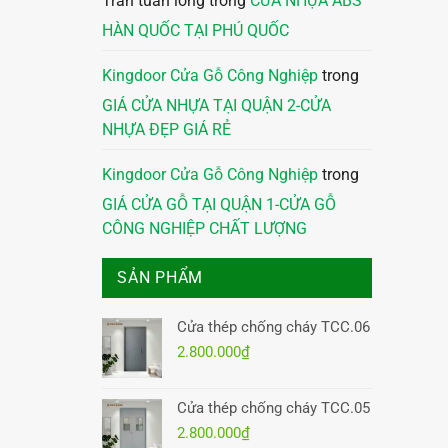
Trần tuấn long
trong
CỬA NHỰA ABS
HÀN QUỐC TẠI PHÚ QUỐC
Kingdoor Cửa Gỗ Công Nghiệp
trong
GIÁ CỬA NHỰA TẠI QUẬN 2-CỬA
NHỰA ĐẸP GIÁ RẺ
Kingdoor Cửa Gỗ Công Nghiệp
trong
GIÁ CỬA GỖ TẠI QUẬN 1-CỬA GỖ
CÔNG NGHIỆP CHẤT LƯỢNG
SẢN PHẨM
Cửa thép chống cháy TCC.06
2.800.000
₫
Cửa thép chống cháy TCC.05
2.800.000
₫