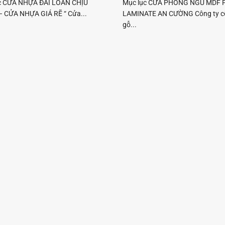
c CỬA NHỰA ĐÀI LOAN CHỊU
Mục lục CỬA PHÒNG NGỦ MDF 
 CỬA NHỰA GIÁ RẼ “ Cửa...
LAMINATE AN CƯỜNG Công ty c
gỗ...