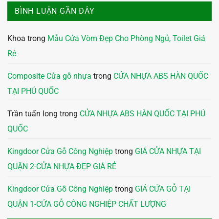
BÌNH LUẬN GẦN ĐÂY
Khoa
trong
Mẫu Cửa Vòm Đẹp Cho Phòng Ngủ, Toilet Giá
Rẻ
Composite Cửa gỗ nhựa
trong
CỬA NHỰA ABS HÀN QUỐC
TẠI PHÚ QUỐC
Trần tuấn long
trong
CỬA NHỰA ABS HÀN QUỐC TẠI PHÚ
QUỐC
Kingdoor Cửa Gỗ Công Nghiệp
trong
GIÁ CỬA NHỰA TẠI
QUẬN 2-CỬA NHỰA ĐẸP GIÁ RẺ
Kingdoor Cửa Gỗ Công Nghiệp
trong
GIÁ CỬA GỖ TẠI
QUẬN 1-CỬA GỖ CÔNG NGHIỆP CHẤT LƯỢNG