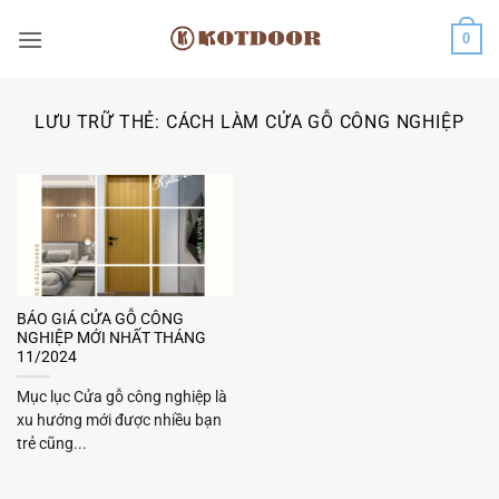
Bỏ
0
qua
nội
dung
LƯU TRỮ THẺ:
CÁCH LÀM CỬA GỖ CÔNG NGHIỆP
BÁO GIÁ CỬA GỖ CÔNG
NGHIỆP MỚI NHẤT THÁNG
11/2024
Mục lục Cửa gỗ công nghiệp là
xu hướng mới được nhiều bạn
trẻ cũng...