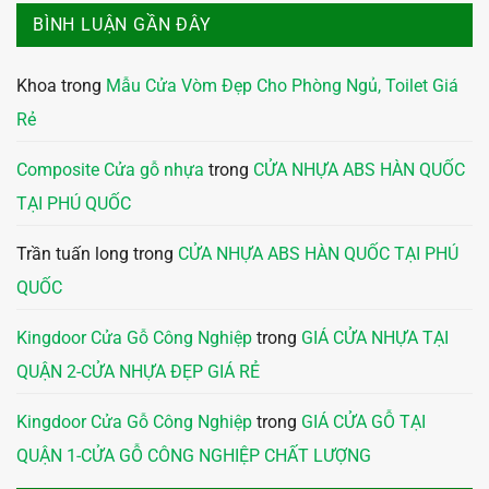
BÌNH LUẬN GẦN ĐÂY
Khoa
trong
Mẫu Cửa Vòm Đẹp Cho Phòng Ngủ, Toilet Giá
Rẻ
Composite Cửa gỗ nhựa
trong
CỬA NHỰA ABS HÀN QUỐC
TẠI PHÚ QUỐC
Trần tuấn long
trong
CỬA NHỰA ABS HÀN QUỐC TẠI PHÚ
QUỐC
Kingdoor Cửa Gỗ Công Nghiệp
trong
GIÁ CỬA NHỰA TẠI
QUẬN 2-CỬA NHỰA ĐẸP GIÁ RẺ
Kingdoor Cửa Gỗ Công Nghiệp
trong
GIÁ CỬA GỖ TẠI
QUẬN 1-CỬA GỖ CÔNG NGHIỆP CHẤT LƯỢNG