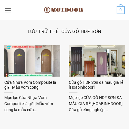
Bỏ
0
qua
nội
dung
LƯU TRỮ THẺ:
CỬA GỖ HDF SƠN
Cửa Nhựa Vòm Composite là
Cửa gỗ HDF Sơn đa màu giá rẻ
gì? | Mẫu vòm cong
[Hoabinhdoor]
Mục lục Cửa Nhựa Vòm
Mục lục CỬA GỖ HDF SƠN ĐA
Composite là gì? | Mẫu vòm
MÀU GIÁ RẺ [HOABINHDOOR]
cong là mẫu cửa...
Cửa gỗ công nghiệp...