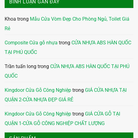
BÌNH LUẬN GẦN ĐÂY
Khoa
trong
Mẫu Cửa Vòm Đẹp Cho Phòng Ngủ, Toilet Giá
Rẻ
Composite Cửa gỗ nhựa
trong
CỬA NHỰA ABS HÀN QUỐC
TẠI PHÚ QUỐC
Trần tuấn long
trong
CỬA NHỰA ABS HÀN QUỐC TẠI PHÚ
QUỐC
Kingdoor Cửa Gỗ Công Nghiệp
trong
GIÁ CỬA NHỰA TẠI
QUẬN 2-CỬA NHỰA ĐẸP GIÁ RẺ
Kingdoor Cửa Gỗ Công Nghiệp
trong
GIÁ CỬA GỖ TẠI
QUẬN 1-CỬA GỖ CÔNG NGHIỆP CHẤT LƯỢNG