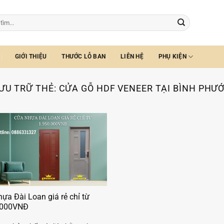
GIỚI THIỆU
THƯỚC LỖ BAN
LIÊN HỆ
PHỤ KIỆN
ƯU TRỮ THẺ:
CỬA GỖ HDF VENEER TẠI BÌNH PHƯ
ựa Đài Loan giá rẻ chỉ từ
.000VNĐ