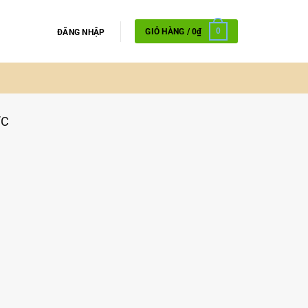
GIỎ HÀNG /
0
₫
0
ĐĂNG NHẬP
ỚC