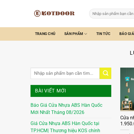
Bỏ
qua
Tìm
kiếm:
nội
dung
TRANG CHỦ
SẢN PHẨM
TIN TỨC
BÁO GIÁ
L
BÀI VIẾT MỚI
Báo Giá Cửa Nhựa ABS Hàn Quốc
Mới Nhất Tháng 08/2026
Cửa nh
Giá Cửa Nhựa ABS Hàn Quốc tại
1.950
TP.HCM| Thương hiệu KOS chính