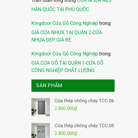
Trần tuấn long
trong
CỬA NHỰA ABS
HÀN QUỐC TẠI PHÚ QUỐC
Kingdoor Cửa Gỗ Công Nghiệp
trong
GIÁ CỬA NHỰA TẠI QUẬN 2-CỬA
NHỰA ĐẸP GIÁ RẺ
Kingdoor Cửa Gỗ Công Nghiệp
trong
GIÁ CỬA GỖ TẠI QUẬN 1-CỬA GỖ
CÔNG NGHIỆP CHẤT LƯỢNG
SẢN PHẨM
Cửa thép chống cháy TCC.06
2.800.000
₫
Cửa thép chống cháy TCC.05
2.800.000
₫