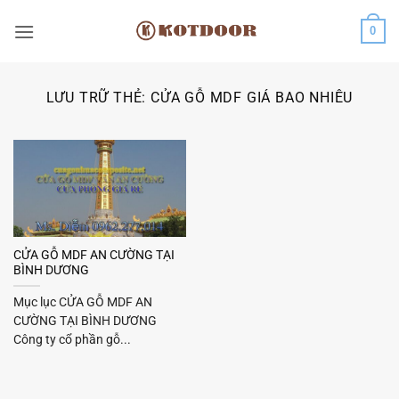
Bỏ
0
qua
nội
dung
LƯU TRỮ THẺ:
CỬA GỖ MDF GIÁ BAO NHIÊU
CỬA GỖ MDF AN CƯỜNG TẠI
BÌNH DƯƠNG
Mục lục CỬA GỖ MDF AN
CƯỜNG TẠI BÌNH DƯƠNG
Công ty cổ phần gỗ...