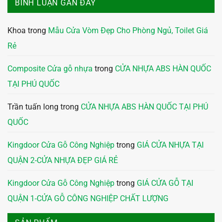
BÌNH LUẬN GẦN ĐÂY
Khoa
trong
Mẫu Cửa Vòm Đẹp Cho Phòng Ngủ, Toilet Giá
Rẻ
Composite Cửa gỗ nhựa
trong
CỬA NHỰA ABS HÀN QUỐC
TẠI PHÚ QUỐC
Trần tuấn long
trong
CỬA NHỰA ABS HÀN QUỐC TẠI PHÚ
QUỐC
Kingdoor Cửa Gỗ Công Nghiệp
trong
GIÁ CỬA NHỰA TẠI
QUẬN 2-CỬA NHỰA ĐẸP GIÁ RẺ
Kingdoor Cửa Gỗ Công Nghiệp
trong
GIÁ CỬA GỖ TẠI
QUẬN 1-CỬA GỖ CÔNG NGHIỆP CHẤT LƯỢNG