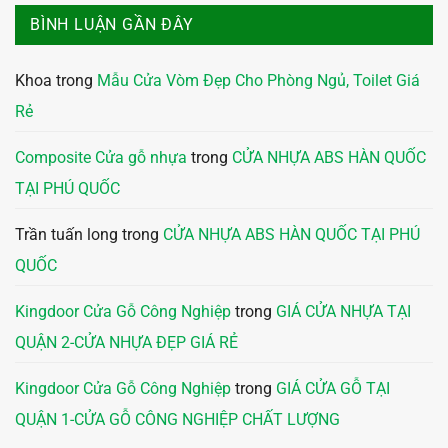
BÌNH LUẬN GẦN ĐÂY
Khoa
trong
Mẫu Cửa Vòm Đẹp Cho Phòng Ngủ, Toilet Giá
Rẻ
Composite Cửa gỗ nhựa
trong
CỬA NHỰA ABS HÀN QUỐC
TẠI PHÚ QUỐC
Trần tuấn long
trong
CỬA NHỰA ABS HÀN QUỐC TẠI PHÚ
QUỐC
Kingdoor Cửa Gỗ Công Nghiệp
trong
GIÁ CỬA NHỰA TẠI
QUẬN 2-CỬA NHỰA ĐẸP GIÁ RẺ
Kingdoor Cửa Gỗ Công Nghiệp
trong
GIÁ CỬA GỖ TẠI
QUẬN 1-CỬA GỖ CÔNG NGHIỆP CHẤT LƯỢNG