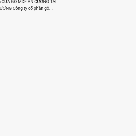
c CỬA GỖ MDF AN CƯỜNG TẠI
ƯƠNG Công ty cổ phần gỗ...