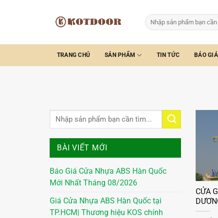
Bỏ
qua
Tìm
kiếm:
nội
dung
TRANG CHỦ
SẢN PHẨM
TIN TỨC
BÁO GIÁ
BÀI VIẾT MỚI
Báo Giá Cửa Nhựa ABS Hàn Quốc
Mới Nhất Tháng 08/2026
CỬA G
Giá Cửa Nhựa ABS Hàn Quốc tại
DƯƠN
TP.HCM| Thương hiệu KOS chính