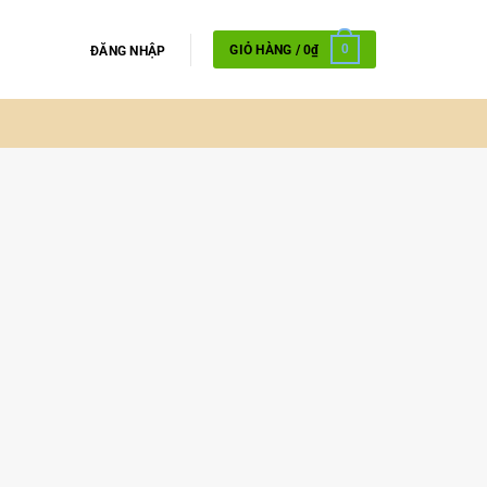
GIỎ HÀNG /
0
₫
0
ĐĂNG NHẬP