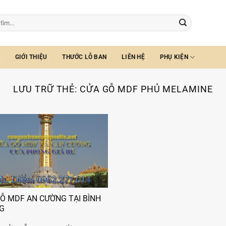
GIỚI THIỆU
THƯỚC LỖ BAN
LIÊN HỆ
PHỤ KIỆN
LƯU TRỮ THẺ:
CỬA GỖ MDF PHỦ MELAMINE
Ỗ MDF AN CƯỜNG TẠI BÌNH
G