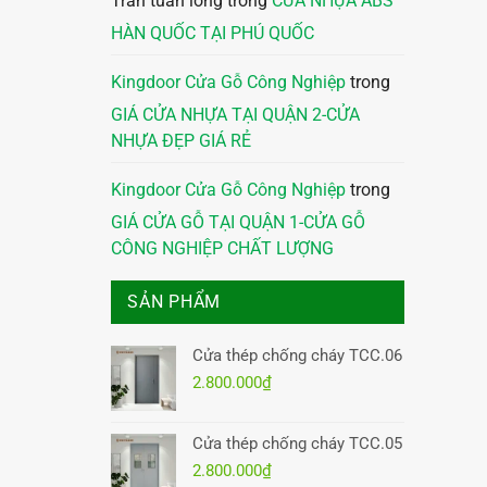
Trần tuấn long
trong
CỬA NHỰA ABS
HÀN QUỐC TẠI PHÚ QUỐC
Kingdoor Cửa Gỗ Công Nghiệp
trong
GIÁ CỬA NHỰA TẠI QUẬN 2-CỬA
NHỰA ĐẸP GIÁ RẺ
Kingdoor Cửa Gỗ Công Nghiệp
trong
GIÁ CỬA GỖ TẠI QUẬN 1-CỬA GỖ
CÔNG NGHIỆP CHẤT LƯỢNG
SẢN PHẨM
Cửa thép chống cháy TCC.06
2.800.000
₫
Cửa thép chống cháy TCC.05
2.800.000
₫