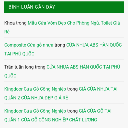
BÌNH LUẬN GẦN ĐÂY
Khoa
trong
Mẫu Cửa Vòm Đẹp Cho Phòng Ngủ, Toilet Giá
Rẻ
Composite Cửa gỗ nhựa
trong
CỬA NHỰA ABS HÀN QUỐC
TẠI PHÚ QUỐC
Trần tuấn long
trong
CỬA NHỰA ABS HÀN QUỐC TẠI PHÚ
QUỐC
Kingdoor Cửa Gỗ Công Nghiệp
trong
GIÁ CỬA NHỰA TẠI
QUẬN 2-CỬA NHỰA ĐẸP GIÁ RẺ
Kingdoor Cửa Gỗ Công Nghiệp
trong
GIÁ CỬA GỖ TẠI
QUẬN 1-CỬA GỖ CÔNG NGHIỆP CHẤT LƯỢNG