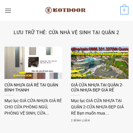
Bỏ
0
qua
nội
dung
LƯU TRỮ THẺ:
CỬA NHÀ VỆ SINH TẠI QUẬN 2
CỬA NHỰA GIÁ RẺ TẠI QUẬN
GIÁ CỬA NHỰA TẠI QUẬN 2-
BÌNH THẠNH
CỬA NHỰA ĐẸP GIÁ RẺ
Mục lục GIÁ CỬA NHỰA GIÁ RẺ
Mục lục GIÁ CỬA NHỰA TẠI
CHO CỬA PHÒNG NGỦ,
QUẬN 2-CỬA NHỰA ĐẸP GIÁ
PHÒNG VỆ SINH, CỬA...
RẺ Bạn muốn mua...
2 BÌNH LUẬN