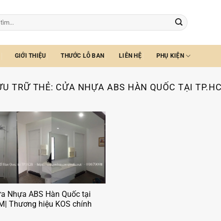
GIỚI THIỆU
THƯỚC LỖ BAN
LIÊN HỆ
PHỤ KIỆN
ƯU TRỮ THẺ:
CỬA NHỰA ABS HÀN QUỐC TẠI TP.H
ửa Nhựa ABS Hàn Quốc tại
M| Thương hiệu KOS chính