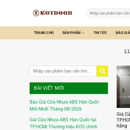
Bỏ
qua
Tìm
kiếm:
nội
dung
TRANG CHỦ
SẢN PHẨM
TIN TỨC
BÁO GIÁ
L
BÀI VIẾT MỚI
Báo Giá Cửa Nhựa ABS Hàn Quốc
Mới Nhất Tháng 08/2026
Giá C
Giá Cửa Nhựa ABS Hàn Quốc tại
TP.HC
hãng
TP.HCM| Thương hiệu KOS chính