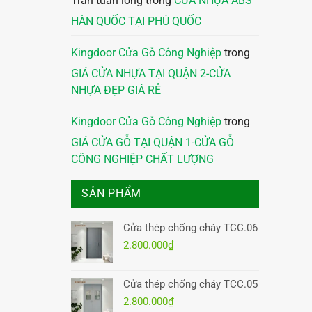
Trần tuấn long
trong
CỬA NHỰA ABS
HÀN QUỐC TẠI PHÚ QUỐC
Kingdoor Cửa Gỗ Công Nghiệp
trong
GIÁ CỬA NHỰA TẠI QUẬN 2-CỬA
NHỰA ĐẸP GIÁ RẺ
Kingdoor Cửa Gỗ Công Nghiệp
trong
GIÁ CỬA GỖ TẠI QUẬN 1-CỬA GỖ
CÔNG NGHIỆP CHẤT LƯỢNG
SẢN PHẨM
Cửa thép chống cháy TCC.06
2.800.000
₫
Cửa thép chống cháy TCC.05
2.800.000
₫