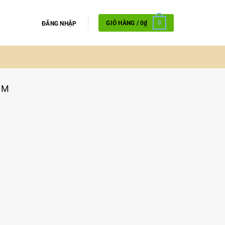
GIỎ HÀNG /
0
₫
0
ĐĂNG NHẬP
CM