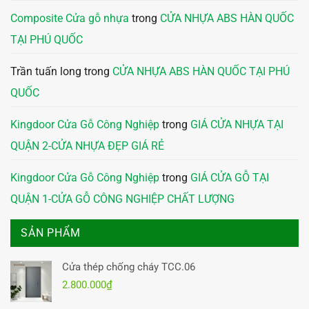
Composite Cửa gỗ nhựa
trong
CỬA NHỰA ABS HÀN QUỐC
TẠI PHÚ QUỐC
Trần tuấn long
trong
CỬA NHỰA ABS HÀN QUỐC TẠI PHÚ
QUỐC
Kingdoor Cửa Gỗ Công Nghiệp
trong
GIÁ CỬA NHỰA TẠI
QUẬN 2-CỬA NHỰA ĐẸP GIÁ RẺ
Kingdoor Cửa Gỗ Công Nghiệp
trong
GIÁ CỬA GỖ TẠI
QUẬN 1-CỬA GỖ CÔNG NGHIỆP CHẤT LƯỢNG
SẢN PHẨM
Cửa thép chống cháy TCC.06
2.800.000
₫