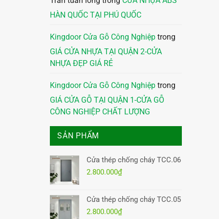
Trần tuấn long
trong
CỬA NHỰA ABS
HÀN QUỐC TẠI PHÚ QUỐC
Kingdoor Cửa Gỗ Công Nghiệp
trong
GIÁ CỬA NHỰA TẠI QUẬN 2-CỬA
NHỰA ĐẸP GIÁ RẺ
Kingdoor Cửa Gỗ Công Nghiệp
trong
GIÁ CỬA GỖ TẠI QUẬN 1-CỬA GỖ
CÔNG NGHIỆP CHẤT LƯỢNG
SẢN PHẨM
Cửa thép chống cháy TCC.06
2.800.000
₫
Cửa thép chống cháy TCC.05
2.800.000
₫