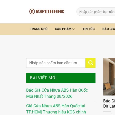
Bỏ
qua
Tìm
kiếm:
nội
dung
TRANG CHỦ
SẢN PHẨM
TIN TỨC
BÁO GIÁ
BÀI VIẾT MỚI
Báo Giá Cửa Nhựa ABS Hàn Quốc
Mới Nhất Tháng 08/2026
Báo G
Giá Cửa Nhựa ABS Hàn Quốc tại
Đà Lạ
TP.HCM| Thương hiệu KOS chính