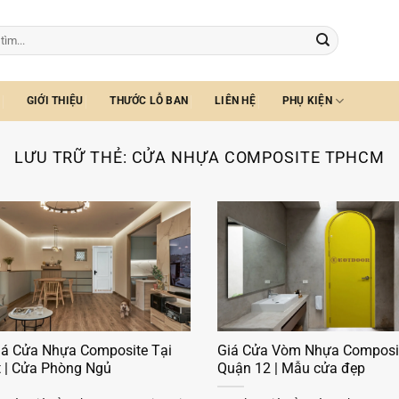
GIỚI THIỆU
THƯỚC LỖ BAN
LIÊN HỆ
PHỤ KIỆN
LƯU TRỮ THẺ:
CỬA NHỰA COMPOSITE TPHCM
iá Cửa Nhựa Composite Tại
Giá Cửa Vòm Nhựa Composit
t | Cửa Phòng Ngủ
Quận 12 | Mẫu cửa đẹp