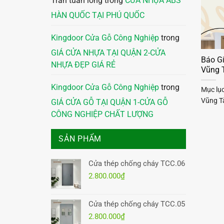
Trần tuấn long
trong
CỬA NHỰA ABS
HÀN QUỐC TẠI PHÚ QUỐC
Kingdoor Cửa Gỗ Công Nghiệp
trong
GIÁ CỬA NHỰA TẠI QUẬN 2-CỬA
Báo G
NHỰA ĐẸP GIÁ RẺ
Vũng 
Kingdoor Cửa Gỗ Công Nghiệp
trong
Mục lục
Vũng Tà
GIÁ CỬA GỖ TẠI QUẬN 1-CỬA GỖ
CÔNG NGHIỆP CHẤT LƯỢNG
SẢN PHẨM
Cửa thép chống cháy TCC.06
2.800.000
₫
Cửa thép chống cháy TCC.05
2.800.000
₫