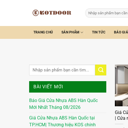
Bỏ
qua
Tìm
kiếm:
nội
dung
TRANG CHỦ
SẢN PHẨM
TIN TỨC
BÁO GIÁ
BÀI VIẾT MỚI
Báo Giá Cửa Nhựa ABS Hàn Quốc
Mới Nhất Tháng 08/2026
Giá Cử
Giá Cửa Nhựa ABS Hàn Quốc tại
| Cửa 
TP.HCM| Thương hiệu KOS chính