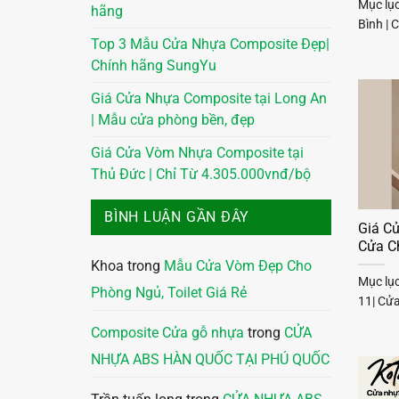
Mục lục
hãng
Bình | 
Top 3 Mẫu Cửa Nhựa Composite Đẹp|
Chính hãng SungYu
Giá Cửa Nhựa Composite tại Long An
| Mẫu cửa phòng bền, đẹp
Giá Cửa Vòm Nhựa Composite tại
Thủ Đức | Chỉ Từ 4.305.000vnđ/bộ
BÌNH LUẬN GẦN ĐÂY
Giá Cử
Cửa C
Khoa
trong
Mẫu Cửa Vòm Đẹp Cho
Mục lụ
Phòng Ngủ, Toilet Giá Rẻ
11| Cử
Composite Cửa gỗ nhựa
trong
CỬA
NHỰA ABS HÀN QUỐC TẠI PHÚ QUỐC