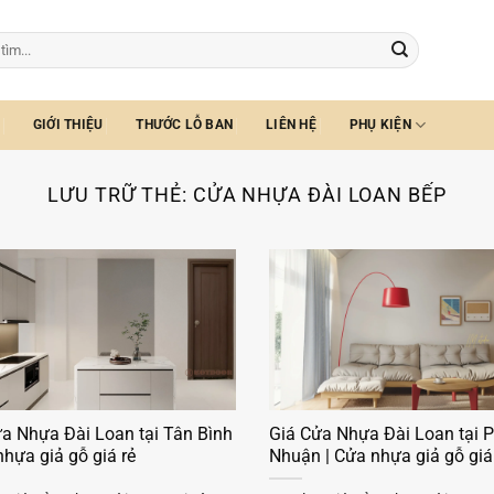
GIỚI THIỆU
THƯỚC LỖ BAN
LIÊN HỆ
PHỤ KIỆN
LƯU TRỮ THẺ:
CỬA NHỰA ĐÀI LOAN BẾP
a Nhựa Đài Loan tại Tân Bình
Giá Cửa Nhựa Đài Loan tại 
nhựa giả gỗ giá rẻ
Nhuận | Cửa nhựa giả gỗ giá