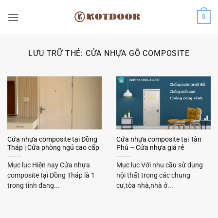
Bỏ
0
qua
nội
dung
LƯU TRỮ THẺ:
CỬA NHỰA GỖ COMPOSITE
Cửa nhựa composite tại Đồng
Cửa nhựa composite tại Tân
Tháp | Cửa phòng ngủ cao cấp
Phú – Cửa nhựa giá rẻ
Mục lục Hiện nay Cửa nhựa
Mục lục Với nhu cầu sử dụng
composite tại Đồng Tháp là 1
nội thất trong các chung
trong tỉnh đang...
cư,tòa nhà,nhà ở...