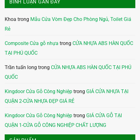
BÌNH LUẬN GẦN ĐÂY
Khoa
trong
Mẫu Cửa Vòm Đẹp Cho Phòng Ngủ, Toilet Giá
Rẻ
Composite Cửa gỗ nhựa
trong
CỬA NHỰA ABS HÀN QUỐC
TẠI PHÚ QUỐC
Trần tuấn long
trong
CỬA NHỰA ABS HÀN QUỐC TẠI PHÚ
QUỐC
Kingdoor Cửa Gỗ Công Nghiệp
trong
GIÁ CỬA NHỰA TẠI
QUẬN 2-CỬA NHỰA ĐẸP GIÁ RẺ
Kingdoor Cửa Gỗ Công Nghiệp
trong
GIÁ CỬA GỖ TẠI
QUẬN 1-CỬA GỖ CÔNG NGHIỆP CHẤT LƯỢNG