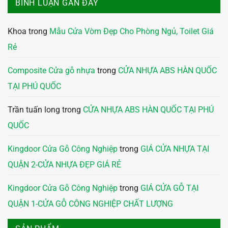
BÌNH LUẬN GẦN ĐÂY
Khoa
trong
Mẫu Cửa Vòm Đẹp Cho Phòng Ngủ, Toilet Giá
Rẻ
Composite Cửa gỗ nhựa
trong
CỬA NHỰA ABS HÀN QUỐC
TẠI PHÚ QUỐC
Trần tuấn long
trong
CỬA NHỰA ABS HÀN QUỐC TẠI PHÚ
QUỐC
Kingdoor Cửa Gỗ Công Nghiệp
trong
GIÁ CỬA NHỰA TẠI
QUẬN 2-CỬA NHỰA ĐẸP GIÁ RẺ
Kingdoor Cửa Gỗ Công Nghiệp
trong
GIÁ CỬA GỖ TẠI
QUẬN 1-CỬA GỖ CÔNG NGHIỆP CHẤT LƯỢNG