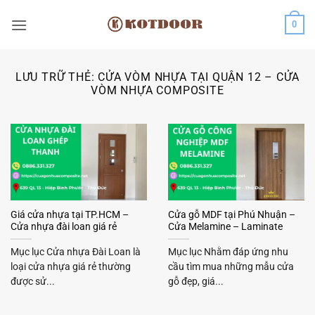
Bỏ
0
qua
nội
dung
LƯU TRỮ THẺ:
CỬA VÒM NHỰA TẠI QUẬN 12 – CỬA
VÒM NHỰA COMPOSITE
Giá cửa nhựa tại TP.HCM –
Cửa gỗ MDF tại Phú Nhuận –
Cửa nhựa đài loan giá rẻ
Cửa Melamine – Laminate
Mục lục Cửa nhựa Đài Loan là
Mục lục Nhằm đáp ứng nhu
loại cửa nhựa giá rẻ thường
cầu tìm mua những mẫu cửa
được sử...
gỗ đẹp, giá...