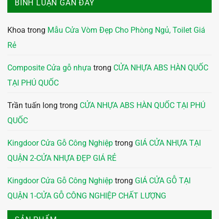
BÌNH LUẬN GẦN ĐÂY
Khoa
trong
Mẫu Cửa Vòm Đẹp Cho Phòng Ngủ, Toilet Giá
Rẻ
Composite Cửa gỗ nhựa
trong
CỬA NHỰA ABS HÀN QUỐC
TẠI PHÚ QUỐC
Trần tuấn long
trong
CỬA NHỰA ABS HÀN QUỐC TẠI PHÚ
QUỐC
Kingdoor Cửa Gỗ Công Nghiệp
trong
GIÁ CỬA NHỰA TẠI
QUẬN 2-CỬA NHỰA ĐẸP GIÁ RẺ
Kingdoor Cửa Gỗ Công Nghiệp
trong
GIÁ CỬA GỖ TẠI
QUẬN 1-CỬA GỖ CÔNG NGHIỆP CHẤT LƯỢNG