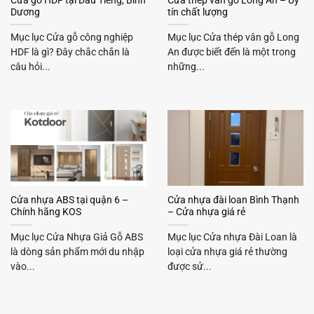
Cửa gỗ HDF tại Dầu Tiếng, Bình
Cửa thép vân gỗ Long An – Uy
Dương
tín chất lượng
Mục lục Cửa gỗ công nghiệp
Mục lục Cửa thép vân gỗ Long
HDF là gì? Đây chắc chắn là
An được biết đến là một trong
câu hỏi...
những...
Cửa nhựa ABS tại quận 6 –
Cửa nhựa đài loan Bình Thạnh
Chính hãng KOS
– Cửa nhựa giá rẻ
Mục lục Cửa Nhựa Giả Gỗ ABS
Mục lục Cửa nhựa Đài Loan là
là dòng sản phẩm mới du nhập
loại cửa nhựa giá rẻ thường
vào...
được sử...