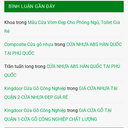
BÌNH LUẬN GẦN ĐÂY
Khoa
trong
Mẫu Cửa Vòm Đẹp Cho Phòng Ngủ, Toilet Giá
Rẻ
Composite Cửa gỗ nhựa
trong
CỬA NHỰA ABS HÀN QUỐC
TẠI PHÚ QUỐC
Trần tuấn long
trong
CỬA NHỰA ABS HÀN QUỐC TẠI PHÚ
QUỐC
Kingdoor Cửa Gỗ Công Nghiệp
trong
GIÁ CỬA NHỰA TẠI
QUẬN 2-CỬA NHỰA ĐẸP GIÁ RẺ
Kingdoor Cửa Gỗ Công Nghiệp
trong
GIÁ CỬA GỖ TẠI
QUẬN 1-CỬA GỖ CÔNG NGHIỆP CHẤT LƯỢNG