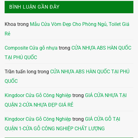
BÌNH LUẬN GẦN ĐÂY
Khoa
trong
Mẫu Cửa Vòm Đẹp Cho Phòng Ngủ, Toilet Giá
Rẻ
Composite Cửa gỗ nhựa
trong
CỬA NHỰA ABS HÀN QUỐC
TẠI PHÚ QUỐC
Trần tuấn long
trong
CỬA NHỰA ABS HÀN QUỐC TẠI PHÚ
QUỐC
Kingdoor Cửa Gỗ Công Nghiệp
trong
GIÁ CỬA NHỰA TẠI
QUẬN 2-CỬA NHỰA ĐẸP GIÁ RẺ
Kingdoor Cửa Gỗ Công Nghiệp
trong
GIÁ CỬA GỖ TẠI
QUẬN 1-CỬA GỖ CÔNG NGHIỆP CHẤT LƯỢNG