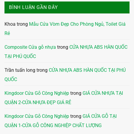
BÌNH LUẬN GẦN ĐÂY
Khoa
trong
Mẫu Cửa Vòm Đẹp Cho Phòng Ngủ, Toilet Giá
Rẻ
Composite Cửa gỗ nhựa
trong
CỬA NHỰA ABS HÀN QUỐC
TẠI PHÚ QUỐC
Trần tuấn long
trong
CỬA NHỰA ABS HÀN QUỐC TẠI PHÚ
QUỐC
Kingdoor Cửa Gỗ Công Nghiệp
trong
GIÁ CỬA NHỰA TẠI
QUẬN 2-CỬA NHỰA ĐẸP GIÁ RẺ
Kingdoor Cửa Gỗ Công Nghiệp
trong
GIÁ CỬA GỖ TẠI
QUẬN 1-CỬA GỖ CÔNG NGHIỆP CHẤT LƯỢNG