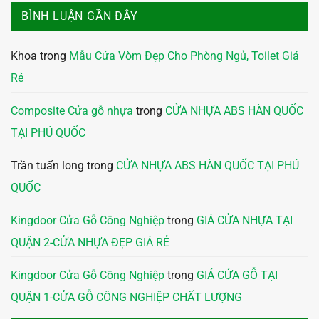
BÌNH LUẬN GẦN ĐÂY
Khoa
trong
Mẫu Cửa Vòm Đẹp Cho Phòng Ngủ, Toilet Giá
Rẻ
Composite Cửa gỗ nhựa
trong
CỬA NHỰA ABS HÀN QUỐC
TẠI PHÚ QUỐC
Trần tuấn long
trong
CỬA NHỰA ABS HÀN QUỐC TẠI PHÚ
QUỐC
Kingdoor Cửa Gỗ Công Nghiệp
trong
GIÁ CỬA NHỰA TẠI
QUẬN 2-CỬA NHỰA ĐẸP GIÁ RẺ
Kingdoor Cửa Gỗ Công Nghiệp
trong
GIÁ CỬA GỖ TẠI
QUẬN 1-CỬA GỖ CÔNG NGHIỆP CHẤT LƯỢNG