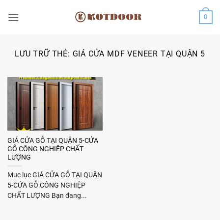
Bỏ
0
qua
nội
dung
LƯU TRỮ THẺ:
GIÁ CỬA MDF VENEER TẠI QUẬN 5
GIÁ CỬA GỖ TẠI QUẬN 5-CỬA
GỖ CÔNG NGHIỆP CHẤT
LƯỢNG
Mục lục GIÁ CỬA GỖ TẠI QUẬN
5-CỬA GỖ CÔNG NGHIỆP
CHẤT LƯỢNG Bạn đang...