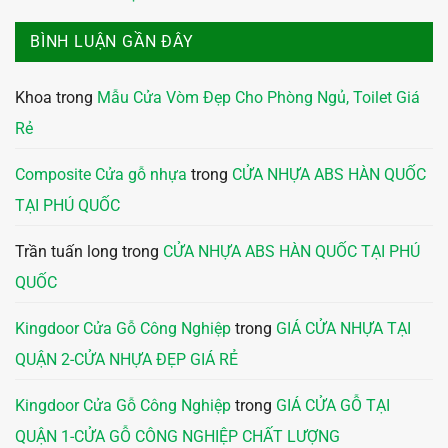
BÌNH LUẬN GẦN ĐÂY
Khoa
trong
Mẫu Cửa Vòm Đẹp Cho Phòng Ngủ, Toilet Giá
Rẻ
Composite Cửa gỗ nhựa
trong
CỬA NHỰA ABS HÀN QUỐC
TẠI PHÚ QUỐC
Trần tuấn long
trong
CỬA NHỰA ABS HÀN QUỐC TẠI PHÚ
QUỐC
Kingdoor Cửa Gỗ Công Nghiệp
trong
GIÁ CỬA NHỰA TẠI
QUẬN 2-CỬA NHỰA ĐẸP GIÁ RẺ
Kingdoor Cửa Gỗ Công Nghiệp
trong
GIÁ CỬA GỖ TẠI
QUẬN 1-CỬA GỖ CÔNG NGHIỆP CHẤT LƯỢNG