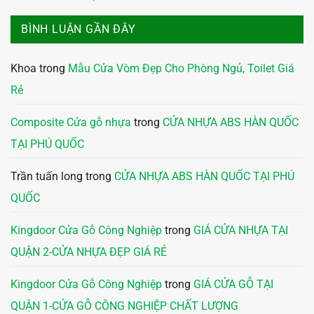
BÌNH LUẬN GẦN ĐÂY
Khoa
trong
Mẫu Cửa Vòm Đẹp Cho Phòng Ngủ, Toilet Giá
Rẻ
Composite Cửa gỗ nhựa
trong
CỬA NHỰA ABS HÀN QUỐC
TẠI PHÚ QUỐC
Trần tuấn long
trong
CỬA NHỰA ABS HÀN QUỐC TẠI PHÚ
QUỐC
Kingdoor Cửa Gỗ Công Nghiệp
trong
GIÁ CỬA NHỰA TẠI
QUẬN 2-CỬA NHỰA ĐẸP GIÁ RẺ
Kingdoor Cửa Gỗ Công Nghiệp
trong
GIÁ CỬA GỖ TẠI
QUẬN 1-CỬA GỖ CÔNG NGHIỆP CHẤT LƯỢNG