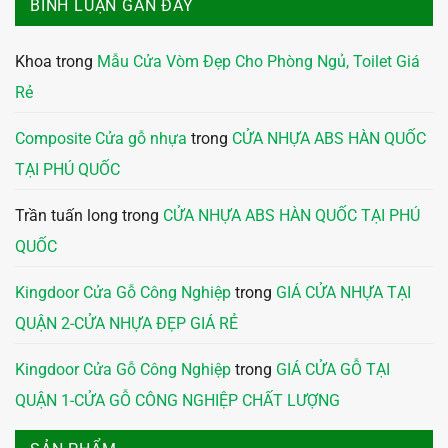
BÌNH LUẬN GẦN ĐÂY
Khoa
trong
Mẫu Cửa Vòm Đẹp Cho Phòng Ngủ, Toilet Giá
Rẻ
Composite Cửa gỗ nhựa
trong
CỬA NHỰA ABS HÀN QUỐC
TẠI PHÚ QUỐC
Trần tuấn long
trong
CỬA NHỰA ABS HÀN QUỐC TẠI PHÚ
QUỐC
Kingdoor Cửa Gỗ Công Nghiệp
trong
GIÁ CỬA NHỰA TẠI
QUẬN 2-CỬA NHỰA ĐẸP GIÁ RẺ
Kingdoor Cửa Gỗ Công Nghiệp
trong
GIÁ CỬA GỖ TẠI
QUẬN 1-CỬA GỖ CÔNG NGHIỆP CHẤT LƯỢNG