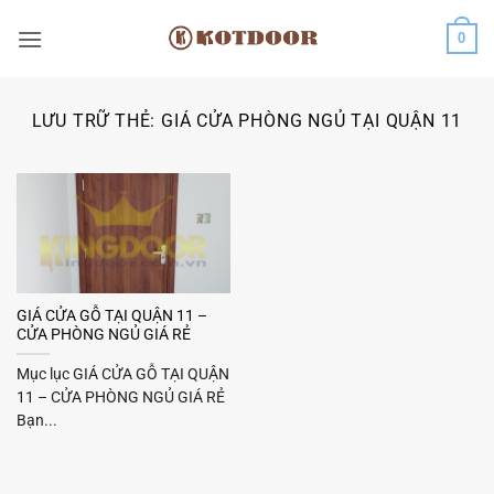
Bỏ
0
qua
nội
dung
LƯU TRỮ THẺ:
GIÁ CỬA PHÒNG NGỦ TẠI QUẬN 11
GIÁ CỬA GỖ TẠI QUẬN 11 –
CỬA PHÒNG NGỦ GIÁ RẺ
Mục lục GIÁ CỬA GỖ TẠI QUẬN
11 – CỬA PHÒNG NGỦ GIÁ RẺ
Bạn...